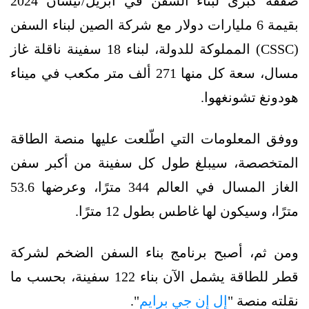
صفقة كبرى لبناء السفن في أبريل/نيسان 2024
بقيمة 6 مليارات دولار مع شركة الصين لبناء السفن
(CSSC) المملوكة للدولة، لبناء 18 سفينة ناقلة غاز
مسال، سعة كل منها 271 ألف متر مكعب في ميناء
هودونغ تشونغهوا.
ووفق المعلومات التي اطّلعت عليها منصة الطاقة
المتخصصة، سيبلغ طول كل سفينة من أكبر سفن
الغاز المسال في العالم 344 مترًا، وعرضها 53.6
مترًا، وسيكون لها غاطس بطول 12 مترًا.
ومن ثم، أصبح برنامج بناء السفن الضخم لشركة
قطر للطاقة يشمل الآن بناء 122 سفينة، بحسب ما
نقلته منصة "
إل إن جي برايم
".