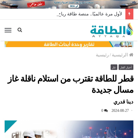
لأول مرة عالميًا.. منصة طاقة رياح عائمة بنظام الشد (فيديو)
الق
الرئيسية
/
رئيسية
أخبار الغاز
غاز
قطر للطاقة تقترب من استلام ناقلة غاز
مسال جديدة
دينا قدري
0
2024-08-27