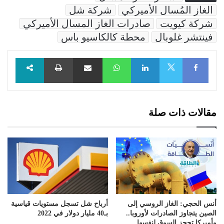
الغاز المُسال الأميركي
شركة شل
شركة كيويت
صادرات الغاز المسال الأميركي
فينتشر غلوبال
محطة كالكاسيو باس
Facebook
LinkedIn
WhatsApp
مشاركة عبر البريد
طباعة
X
مقالات ذات صلة
أنس الحجي: الغاز الروسي إلى
أرباح شل تسجل مستويات قياسية
الصين يتجاوز الصادرات لأوروبا..
بـ40 مليار دولار في 2022
وأميركا تحجز السوق لنفسها