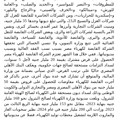
للمطروقات» و«النصر للمواسير» و«الحديد والصلب» و«العامة
للورش» و«ميتالكو» و«الخزف والصينى» و«الزجاج والبلور»
و«إسكندرية للحراريات»، ومن الشركات الخاسرة للقابضة للغزل كل
شركات الغزل والنسيج الـ23، والتى تبلغ ديونها وحدها 35 مليار جنيه،
ومنيت الشركات التجارية وأبرزها عمر أفندى بخسائر كبرى، ونفس
الأمر بالنسبة لشركات الزراعة والرى، وبعض الشركات القابضة للنقل
البحرى والبرى، والقابضة للأدوية، والقابضة للسياحة، والقابضة
الغذائية التى تتبع وزارة التموين، ولا ننسي الخسائر التي تحققها
الشركة القابضة لكهرباء مصر بسبب نسب الفقد العالية وبسبب
مديونياتها.. ففي خلال هذا الشهر تعتزم الشركة القابضة لكهرباء مصر
الحصول على قرض مشترك بقيمة 20 مليار جنيه لأجل 5 سنوات،
لسداد التزامات مستحقة لصالح جهات حكومية، ويعكف البنك الأهلي
المصري حاليًا على ترتيب القرض، الذي سيأتي بضمانة من وزارة
المالية، والمتوقع أن تشارك فيه عدة بنوك أخرى، جدير بالذكر قد
أجرت القابضة للكهرباء مفاوضات للحصول على قروض بقيمة 50
مليار جنيه من بنوك الأهلى المصرى ومصر والتجارى الدولى والكويت
الوطنى وذلك لسداد ديون مستحقة على الكهرباء لصالح الهيئة العامة
للبترول، وبلغت مديونية وزارة الكهرباء لصالح البترول نحو 168 مليار
جنيه بنهاية 2023، مقابل نحو 153 مليار جنيه بنهاية الربع الثالث من
2023. وزادت الي 200 مليار جنيه في عام 2024، نظير سحوبات الغاز
والمازوت اللازمة لتشغيل محطات توليد الكهرباء، فضلا عن مديونياتها