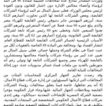
وأوردت المصادر نماذج عدة لمخالفات جسيمة للمادة 46 فى المد
لرؤساء وأعضاء مجالس الإدارة دون اعتبار للقانون ودون العودة
لرئيس مجلس الوزراء، فعلى سبيل المثال تم المد لرؤساء الشركات
القابضة، وبعض الشركات التابعة لها الذين تجاوزت أعمارهم الـ62
سنة، أبرزهم المهندس جابر دسوقي رئيس القابضة لكهرباء مصر
والذى يبلغ عمره 66 سنة، فضلا عن أعضاء المتفرغين وغيرهم اللذين
تعدوا السبعين عاما، وتخطى نحو 60 رئيس شركة تابعة لشركات
القابضة السن القانونية، وتتراوح أعمارهم من 62 إلى 80 سنة، ومن
الأسباب الرئيسية لخسائر الشركات القابضة التابعة للقطاع العام،
انتشار الفساد بها، ومخالفة نص المادة 49 الخاصة بالعقوبات لكل من
عبث عمدًا فى نظام الشركة وحملها خسائر، فعلى سبيل المثال تم
تعيين عدد كبير من رؤساء شركات وأعضاء مجالسها ومستشارين،
بالقابضة لكهرباء مصر وجميع الشركات التابعة لها وتولي رغم أنه
متورطين بالعديد من ملفات فساد خسائر مديونيات عدة، دون إحالة
المخالفات للنيابة العامة.
وقد رصدت تقارير الجهاز المركزى للمحاسبات المئات من
المخالفات التى ارتكبها المسؤولون عن إدارة شركات قطاع الأعمال،
إلا أنه يتم تجاهلها، خاصة فيما يتعلق بمخالفات رؤساء الشركات
القابضة وملاحظات الجهاز المالية عليها،وجاء قرار الحكومة مؤخرا
بتصفية الشركة المصرية للإنشاءات المعدنية «ميتالكو»، وهي إحدى
شركات قطاع الأعمال الحكومي المتخصصة في المنتجات المعدنية،
وتكليف فريق عمل بإنهاء الإجراءات المتعلقة التصفية صادمة للجميع