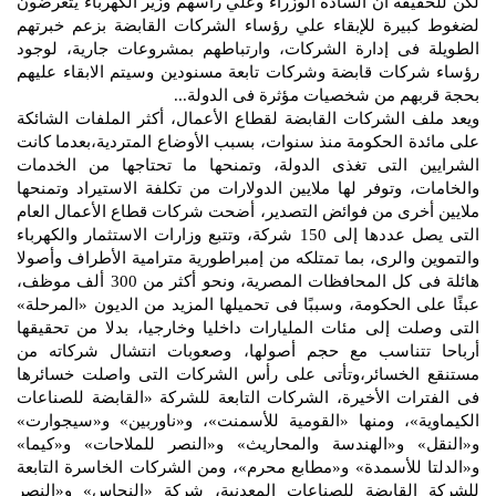
لكن للحقيقة ان السادة الوزراء وعلي راسهم وزير الكهرباء يتعرضون
لضغوط كبيرة للإبقاء علي رؤساء الشركات القابضة بزعم خبرتهم
الطويلة فى إدارة الشركات، وارتباطهم بمشروعات جارية، لوجود
رؤساء شركات قابضة وشركات تابعة مسنودين وسيتم الابقاء عليهم
بحجة قربهم من شخصيات مؤثرة فى الدولة...
ويعد ملف الشركات القابضة لقطاع الأعمال، أكثر الملفات الشائكة
على مائدة الحكومة منذ سنوات، بسبب الأوضاع المتردية،بعدما كانت
الشرايين التى تغذى الدولة، وتمنحها ما تحتاجها من الخدمات
والخامات، وتوفر لها ملايين الدولارات من تكلفة الاستيراد وتمنحها
ملايين أخرى من فوائض التصدير، أضحت شركات قطاع الأعمال العام
التى يصل عددها إلى 150 شركة، وتتبع وزارات الاستثمار والكهرباء
والتموين والرى، بما تمتلكه من إمبراطورية مترامية الأطراف وأصولا
هائلة فى كل المحافظات المصرية، ونحو أكثر من 300 ألف موظف،
عبئًا على الحكومة، وسببًا فى تحميلها المزيد من الديون «المرحلة»
التى وصلت إلى مئات المليارات داخليا وخارجيا، بدلا من تحقيقها
أرباحا تتناسب مع حجم أصولها، وصعوبات انتشال شركاته من
مستنقع الخسائر،وتأتى على رأس الشركات التى واصلت خسائرها
فى الفترات الأخيرة، الشركات التابعة للشركة «القابضة للصناعات
الكيماوية»، ومنها «القومية للأسمنت»، و«ناوربين» و«سيجوارت»
و«النقل» و«الهندسة والمحاريث» و«النصر للملاحات» و«كيما»
و«الدلتا للأسمدة» و«مطابع محرم»، ومن الشركات الخاسرة التابعة
للشركة القابضة للصناعات المعدنية، شركة «النحاس» و«النصر