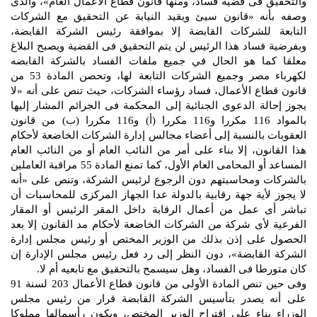
والتحقيق فى قضية فساد، ومنها قانون قطاع الأعمال العام»، والذى
وصفه بأنه «قانون سيئ ويقيد النيابة عن التحقيق مع الشركات
التابعة للشركات القابضة إلا بموافقة رئيس الشركة القابضة،
وبفرضية فساد هذا الرئيس لن يتم التحقيق فى القضية ويصبح البلاغ
معلقا كما هو الحال في جميع ملفات الفساد بالشركة القابضه
لكهرباء مصر وجميع الشركات التابعة لها، وتحصن المادة 53 من
قانون قطاع الأعمال، فساد رؤساء الشركات، حيث تنص على أنه «لا
يجوز إحالة الدعوى الجنائية إلى المحكمة فى الجرائم المشار إليها
بالمواد 116 مكررا و116 مكررا (أ) و116 مكررا (ب) من قانون
العقوبات بالنسبة إلى أعضاء مجالس إدارة الشركات الخاضعة لأحكام
هذا القانون، إلا بناء على أمر من النائب العام أو من النائب العام
المساعد أو المحامى العام الأول، كما تمنع المادة 55 مراقبة العاملين
بالشركات ومحاسبتهم دون الرجوع لرئيس الشركة، وتنص على «أنه
لا يجوز لأية جهة رقابية بالدولة عدا الجهاز المركزى للمحاسبات أن
تباشر أى عمل من أعمال الرقابة داخل المقر الرئيس أو المقار
الفرعية لأى شركة من الشركات الخاضعة لأحكام مد القانون إلا بعد
الحصول على إذن بذلك من الوزير المختص أو رئيس مجلس إدارة
الشركة القابضة»، دون النظر إلى رد فعل رئيس مجلس الإدارة إن
كان متورطا فى الفساد، وهل سيسمح بالتحقيق مع تابعيه أم لا.
وفى حين تنص المادة الأولى من قانون قطاع الأعمال 203 لسنة 91
على أنه يصدر بتأسيس الشركة القابضة قرار من رئيس مجلس
الوزراء بناء على اقتراح الوزير المختص، ويكون رأسمالها مملوكا