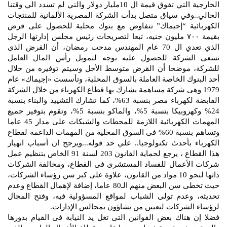
الخارجية التي تفوق قيمة ال 10مليار دولار والتي لم تسدد الي وقتنا
الحالي..وفي سياق متصل بدأت الشركة المصرية الألمانية للمنتجات
الكهربائية “إجيماك” تتفاوض مع بنوك محلية للحصول على قرض
بقيمة ٧٠٠ مليون جنيه، تبعا لتصريحات رئيس مجلس إدارتها الرجل
الذي تعدي ال 70 عام المهندس مدحت رمضان، أن القرض الذى
تسعى الشركة للحصول عليه يوجه لتمويل رأس المال العامل
للشركة، موضحا أن القرض متوسط الأجل وسيتم توفيره من خلال
أحد البنوك الخاصة العاملة بالسوق المحلية، وتأسست «إجيماك» عام
1979 وهى شركة مساهمة يشارك بها قطاع الكهرباء من خلال الشركة
القابضة لكهرباء مصر بنسبة 63%، كما تشارك التشييد والبناء بنسبة
24% وكهروبيكا بنسبة 5%، والماكو بنسبة 5%، وتقوم بتوفير جميع
المهمات الكهربائية اللازمة للمحطات والشبكات على مدار 45 عاما
وتساهم بنسبة 60% فى السوق المحلية من المهمات الداعمة لقطاع
الكهرباء بأحدث تكنولوجيا.. علي حد قوله...ويرجح ان أسباب انهيار
هذا القطاع ، يرجع لحماية القانون 203 لسنة 91 الخاص بتنظيم عمل
شركات الأعمال للفساد المستشرى فى القطاع، ومخالفة الشركات
ذاتها لنحو 10 مواد من القانون، علاوة على كبر سن رؤساء الشركات،
حيث تخطى سن البعض منهم الـ80 عاما، إضافة لإهمال القطاع وعدم
تحديثه، وعدم تولى الشباب لمواقع المسؤولية فيه، وفتح المجال
لرؤساء الشركات لتعيين من يشاؤون بمجالس الإدارات.
فضلا إن هناك بعض القوانين التى تغل يد النيابة فى القيام بدورها