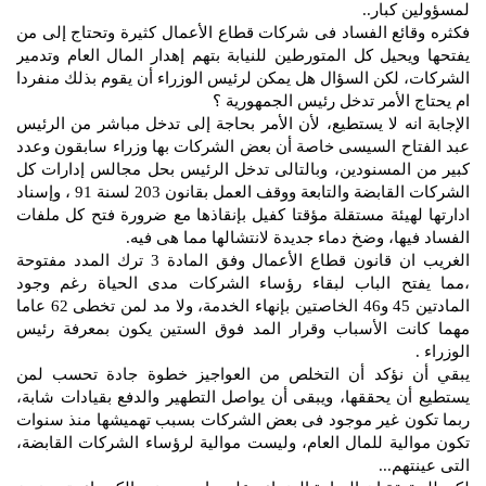
لمسؤولين كبار..
فكثره وقائع الفساد فى شركات قطاع الأعمال كثيرة وتحتاج إلى من
يفتحها ويحيل كل المتورطين للنيابة بتهم إهدار المال العام وتدمير
الشركات، لكن السؤال هل يمكن لرئيس الوزراء أن يقوم بذلك منفردا
ام يحتاج الأمر تدخل رئيس الجمهورية ؟
الإجابة انه لا يستطيع، لأن الأمر بحاجة إلى تدخل مباشر من الرئيس
عبد الفتاح السيسى خاصة أن بعض الشركات بها وزراء سابقون وعدد
كبير من المسنودين، وبالتالى تدخل الرئيس بحل مجالس إدارات كل
الشركات القابضة والتابعة ووقف العمل بقانون 203 لسنة 91 ، وإسناد
ادارتها لهيئة مستقلة مؤقتا كفيل بإنقاذها مع ضرورة فتح كل ملفات
الفساد فيها، وضخ دماء جديدة لانتشالها مما هى فيه.
الغريب ان قانون قطاع الأعمال وفق المادة 3 ترك المدد مفتوحة
،مما يفتح الباب لبقاء رؤساء الشركات مدى الحياة رغم وجود
المادتين 45 و46 الخاصتين بإنهاء الخدمة، ولا مد لمن تخطى 62 عاما
مهما كانت الأسباب وقرار المد فوق الستين يكون بمعرفة رئيس
الوزراء .
يبقي أن نؤكد أن التخلص من العواجيز خطوة جادة تحسب لمن
يستطيع أن يحققها، ويبقى أن يواصل التطهير والدفع بقيادات شابة،
ربما تكون غير موجود فى بعض الشركات بسبب تهميشها منذ سنوات
تكون موالية للمال العام، وليست موالية لرؤساء الشركات القابضة،
التى عينتهم...