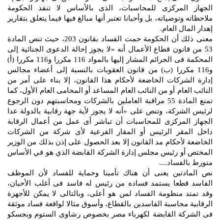
الجهاز المركزى للمحاسبات، الذى بالأساس لا تنفذ الحكومة
ملاحظاته وتوصياته، بل وأحيانا تعتبر أنها مبالغ فيها فيما يتعلق بتقارير
إهدار المال العام.
معنى ذلك أن الحكومة حمت الفساد بقانون 203، حيث تنص المادة
53 من قانون قطاع الأعمال أنه «لا يجوز إحالة الدعوى الجنائية إلى
المحكمة فى الجرائم المشار إليها بالمواد 116 مكررا و116 مكررا (أ)
و116 مكررا (ب) من قانون العقوبات بالنسبة إلى أعضاء مجالس
إدارة الشركات الخاضعة لأحكام هذا القانون، إلا بناء على أمر من
النائب العام أو من النائب العام المساعد أو المحامى العام الأول، كما
تمنع المادة 55 مراقبة العاملين بالشركات ومحاسبتهم دون الرجوع
لرئيس الشركة، وتنص على «أنه لا يجوز لأية جهة رقابية بالدولة عدا
الجهاز المركزى للمحاسبات أن تباشر أى عمل من أعمال الرقابة
داخل المقر الرئيس أو المقار الفرعية لأى شركة من الشركات
الخاضعة لأحكام مد القانون إلا بعد الحصول على إذن بذلك من الوزير
المختص أو رئيس مجلس إدارة الشركة القابضة الذي هو في الأساس
متورط بالفساد....
نص المادتين يعنى أن هناك تأمينا وحماية للفساد لأن الموظف
الفاسد قطعا يستمد فساده من رئيس له فاسد فى أغلب الأحيان،
وقد تمتد منظومة الفساد لمن هو أعلى، وبالتالى لا يمكن للأجهزة
الرقابية محاسبة الفاسدين بالقطاع، وأسوق مثالا لواقعة فساد موثقة
فى الشركة القابضة لكهرباء مصر بخصوص رشاوى الستوم وبجسكو