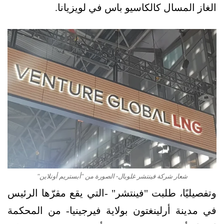
الغاز المسال كالكاسيو باس في لويزيانا.
شعار شركة فينتشر غلوبال- الصورة من "أبستريم أونلاين"
وتفصيليًا، طلبت "فينتشر" -التي يقع مقرّها الرئيس
في مدينة أرلينغتون بولاية فيرجينيا- من المحكمة