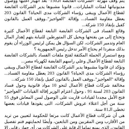
يتم وقف مهزلة "الشركات القابضة الـ150" بعد انهيار أغلبها ووصول
مديونياتها لمئات المليارات... قانونا مشبوها يدير الشركات القابضة
لقطاع الأعمال ويبقى رؤساء الشركات مدى الحياة؟ القانون 203
يعطل مقاومة الفساد... وإقالة "العواجيز"..ووقف العمل بالقانون
كفيل بإنقاذ 150 شركة...
وقائع الفساد فى الشركات القابضة التابعة لقطاع الأعمال كثيرة
وتحتاج إلى من يفتحها ويحيل كل المتورطين للنيابة بتهم إهدار المال
العام وتدمير الشركات، لكن السؤال هل يمكن لرئيس الوزراء أن يقوم
بذلك منفردا ام يحتاج الأمر تدخل رئيس الجمهورية ؟
ومع استمرار الحملة المكثفة لفتح ملفات الفساد بالشركات القابضة
التابعة لقطاع الأعمال وعلي راسهم القابضة لكهرباء مصر...
ونؤكد ان قانونا مشبوها يدير الشركات القابضة لقطاع الأعمال ويبقى
رؤساء الشركات مدى الحياة؟ القانون 203 يعطل مقاومة الفساد...
وإقالة "العواجيز"..ووقف العمل بالقانون كفيل بإنقاذ 150 شركة...
مخالفة شركات قطاع الأعمال لنحو 10 مواد قانونية وحول فساد
القانون 203 لسنة 91 ، وحول اعتزام الوزير إقالة القيادات "العواجيز"
فتح الأمل مجددا لقيادات قاربت على الوصول لسن المعاش فوق 55
سنة من أجل اعتلاء عروش الشركات، التى يقودها قيادات بعضها
تخطى الـ81 سنة.
هى أن شركات قطاع الأعمال كانت مرتعا للحكومة لتعيين من تريد
من الأقارب ومن المقربين ومن التابعين، وأيضًا لحمايتهم فتم تفصيل
القانون، الذى يمنع تماما الرقابة على الشركات من أى جهاز رقابى إلا