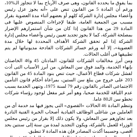
بما يفوق ما يحدده القانون، وهى صرف الأرباح بما لا تتجاوز الـ%10،
ورغم أن المادة 5 من القانون تنص على «أنه يجوز عزل رئيس
وأعضاء مجلس إدارة الشركة كلهم أو بعضهم أثناء مدة العضوية بقرار
مسبب من الجمعية العامة، طبقا لإجراءات المنصوص عليها فى
المادة 29 من هذا القانون إذا كان من شأن استمرارهم الإضرار
بمصلحة الشركة، كما لا يجوز تجديد تعيين رئيس وأعضاء مجلس إدارة
الشركة إذا لم تحقق الشركة الأهداف المحددة لها خلال مدة
العضوية»، إلا أنه ورغم خسائر الشركات الفادحة مديونياتها لم يتم
تطبيقها فى أغلب الحالات.
ومن أبرز مخالفات الشركات للقانون، المادتان 45 و46 الخاصتان
بإنهاء الخدمة، والمد فوق سن المعاش، من أبرز الأسباب التى أدت
لفشل شركات قطاع الأعمال، حيث تنص بنود المادة 45 من القانون
203 على خروج من يبلغ سن الستين، بمراعاة أحكام قانون التأمين
الاجتماعى الصادر بالقانون رقم 79 لسنة 1975، وتنهى الخدمة بسبب
عدم اللياقة للخدمة صحيا، وهو أمر غير مفعل لوجود رؤساء شركات
تخطو سن الـ80 عاما.
وتنظم المادة 46 الحالات «القصوى» التى يجوز فيها مد خدمة أى من
العاملين من شاغلى الوظائف القيادية أصحاب الخبرة الفنية النادرة
بعد تجاوزهم سن المعاش، ولا يكون ذلك إلا بقرار من رئيس مجلس
الوزراء للعمل بالشركة، ويكون التجديد لمدة من سنة إلى سنتين بحد
أقصى، وحسبما أكدت المصادر فإن هذه المادة لا تنطبق.