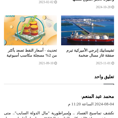
2023-02-02
2024-10-28
تشيسابيك إنرجي الأميركية تبرم
تحديث - أسعار النفط تصعد بأكثر
صفقة غاز مسال ضخمة
من 2% مسجلة مكاسب أسبوعية
2021-09-10
2023-11-01
تعليق واحد
ي
محمد عبد المنعم
:
ق
2024-08-04 الساعة 11:20 م
و
نكشف تماسيح الفساد .. وإمبراطورية "مال الدولة السايب".. متى
ل