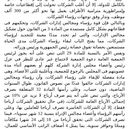
بالكامل للدولة، إلا أن أغلب الشركات تحولت إلى إقطاعيات خاصة
وإمبراطورية مترامية الأطراف يعمل بها نحو أكثر من 300 ألف
موظف، وتدار وفق توجهات رؤساء الشركات.
وبالتالي فإن قوة رؤساء ومجالس إدارات الشركات، وتحكمهم فى
قطاعاتهم بشكل كامل مستمدة من المادة 3 من القانون حول تشكيل
مجالس الإدارات، والتى لم تحدد مددًا معينة للتجديد لرؤساء
الشركات، مما يفتح الباب لبقاء رؤساء الشركات مدى الحياة
مستمتعين بحصانة تفوق حصانة رئيس الجمهورية ورئيس وزرائه،
ونفس الأمر بالنسبة للمادة 29 التى تنص على أنه يجوز لرئيس
الجمعية العامة دعوة الجمعية لاجتماع غير عادى للنظر فى عزل
رئيس وأعضاء مجلس إدارة الشركة كلهم أو بعضهم أثناء مدة
عضويتهم فى المجلس بالرجوع للجمعية، وبأغلبية ثلثى الأعضاء، وهى
مادة مفصلة للإبقاء على رؤساء الشركات، وأن رؤساء ومجالس
إدارات الشركات خالفوا عددًا من نصوص القانون، طوال السنوات
الماضية، دون حساب، وعلى رأسها المادة 32 المتعلقة بصرف
الأرباح، والتى تنص على أنه يتم صرف أرباح لا تزيد عن %10 من
إجمالى الأرباح العامة للشركات، (فى حال تحقيق الشركات أرباحا
فقط)، إلا أن الشركات الخاسرة تصرف أرباحا للعاملين بها، وعلى
رأسهم الرؤساء وأعضاء مجالس الإدراة بنسبة 12 شهر سنويا»، فيما
تصرف الشركات التى تحقق أرباحا من 18 إلى 24 شهرا مكافآت
ومنحًا وحوافز سنوية، بما يمثل 4 أضعاف الراتب الأساسى للعمال،