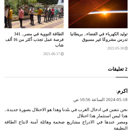
توليد الكهرباء في الفضاء.. بريطانيا
الطاقة النووية في مصر.. 341
تدرس مشروعًا غير مسبوق
فرصة عمل تجذب أكثر من 16 ألف
شاب
2022-05-30
2021-06-17
‫2 تعليقات
ي
اكرم
:
ق
2024-05-18 الساعة 10:56 ص
و
نحن نتفنن في ادخال الغرب في بلدنا وهذا هو الاحتلال بصورة جديدة..
ل
هذا ليس استثمار هذا احتلال
ومصر عندها في الادراج مشاريع ضخمة وهائلة آمنة لانتاج الطاقة
النظيفة