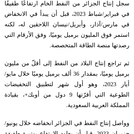
سجل إنتاج الجزائر من النفط الخام ارتفاعًا طفيفًا
في فبراير/شباط 2023، قبل أن يبدأ في الانخفاض
في مارس/آذار، وأبريل/نيسان اللاحقين له، لكنه
استمر فوق المليون برميل يوميًا، وفق الأرقام التي
رصدتها منصة الطاقة المتخصصة.
ثم تراجع إنتاج البلاد من النفط إلى أقلّ من مليون
برميل يوميًا، بمقدار 36 ألف برميل يوميًا خلال مايو/
أيار 2023، وهو أول شهر لتطبيق التخفيضات
الطوعية التي أقرّتها 9 دول من أوبك+، بقيادة
المملكة العربية السعودية.
وواصل إنتاج النفط في الجزائر انخفاضه خلال يونيو/
حزيران 2023، قبل أن يعاود الارتفاع بوتيرة طفيفة