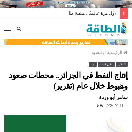
لأول مرة عالميًا.. منصة طاقة رياح عائمة بنظام الشد (فيديو)
الق
الرئيسية
/
رئيسية
التقارير
تقارير النفط
نفط
إنتاج النفط في الجزائر.. محطات صعود
وهبوط خلال عام (تقرير)
سامر أبو وردة
0
2024-02-11