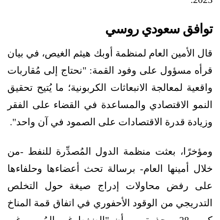
توافق سعودي روسي
قال الأمين العام لمنظمة أوبك هيثم الغيص، في بيان
قرأه مسؤول على وفود القمة: "نحتاج إلى مُقاربات
واقعية لمعالجة الانبعاثات الكربونية؛ ما يُتيح تحقيق
النمو الاقتصادي والمساعدة في القضاء على الفقر
وزيادة قدرة الاقتصادات على الصمود في آن واحد".
ومؤخرًا، بعثت منظمة الدول المُصدِّرة للنفط -من
خلال أمينها العام- برسالة تحث أعضاءها وحلفاءها
على رفض محاولات إدراج صيغة حول التخلص
التدريجي من الوقود الأحفوري في اتفاق قمة المناخ
كوب 28، محذرة من أن "الضغط غير المُبرر وغير