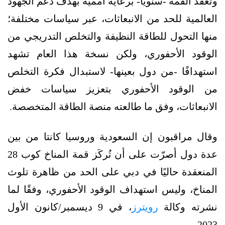
وتُعقد القمة -سنويًا- برعاية أممية بهدف دعم الجهود
العالمية للحد من الانبعاثات، عبر سياسات مختلفة؛
منها التحول للطاقة النظيفة والتخلص التدريجي من
الوقود الأحفوري، ولكن نسخة هذا العام تشهد
استهدافًا -من دول بعينها- لاستبدال فكرة التخلص
من الوقود الأحفوري بتعزيز سياسات خفض
الانبعاثات، وفق ما طالعته منصة الطاقة المتخصصة.
وقال مراقبون إن السعودية وروسيا كانتا من بين
عدة دول أصرّت على أن تُركَز قمة المناخ كوب 28
المنعقدة حاليًا في دبي على الحد من ظاهرة تلوث
المناخ، وليس استهداف الوقود الأحفوري، وفقًا لما
نشرته وكالة
رويترز
، في 9 ديسمبر/كانون الأول
2023.