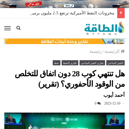
مخزونات النفط الأميركية ترتفع 2.5 مليون برميل عكس التوقعات
الق
الرئيسية
/
رئيسية
التغير المناخي
تقارير التغير المناخي
تقارير النفط
نفط
هل تنتهي كوب 28 دون اتفاق للتخلص
من الوقود الأحفوري؟ (تقرير)
أحمد أيوب
0
2023-12-10