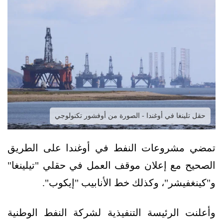
حقل تلينغا في أوغندا - الصورة من أوفشور تكنولوجي
تمضي مشروعات النفط في أوغندا على الطريق
الصحيح مع إعلان موقف العمل في حقلي "تيلينغا"
و"كينغفيشر"، وكذلك خط الأنابيب "إيكوب".
وأعلنت الرئيسة التنفيذية لشركة النفط الوطنية