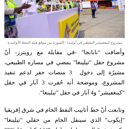
مشروع كينغفيشر النفطي في أوغندا - الصورة من موقع هيئة النفط الأوغندية
وأضافت "نابانجا" -في مقابلة مع رويترز- أنّ
مشروع حقل "تيلينغا" يمضي في مساره الطبيعي،
مشيرًة إلى دخول 3 منصات حفر لدعم تنفيذ
المشروع، وموضحة أنه حُفرت 3 آبار في حقل
"كينغفيشر" و4 آبار في حقل "تيلينغا".
وتابعت أنّ خط أنابيب النفط الخام في شرق إفريقيا
"إيكوب" الذي سينقل الخام من حقلي "تيلينغا"