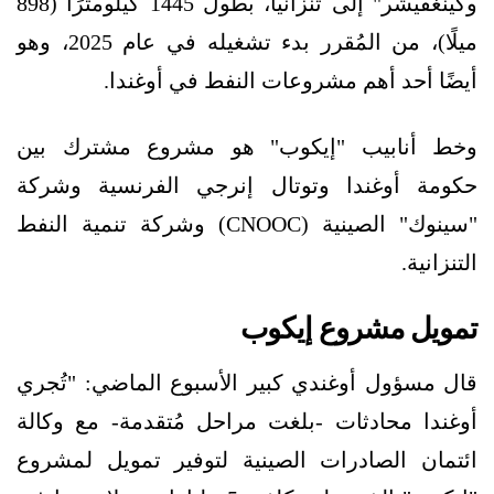
وكينغفيشر" إلى تنزانيا، بطول 1445 كيلومترًا (898
ميلًا)، من المُقرر بدء تشغيله في عام 2025، وهو
أيضًا أحد أهم مشروعات النفط في أوغندا.
وخط أنابيب "إيكوب" هو مشروع مشترك بين
حكومة أوغندا وتوتال إنرجي الفرنسية وشركة
"سينوك" الصينية (CNOOC) وشركة تنمية النفط
التنزانية.
تمويل مشروع إيكوب
قال مسؤول أوغندي كبير الأسبوع الماضي: "تُجري
أوغندا محادثات -بلغت مراحل مُتقدمة- مع وكالة
ائتمان الصادرات الصينية لتوفير تمويل لمشروع