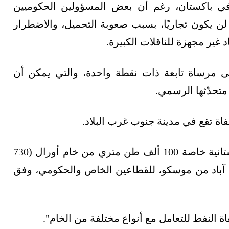
باكستان، رغم أن بعض المسؤولين الحكوميين
ن يكون تجاريًا، بسبب صعوبة التحميل، والاضطرار
غير مجهزة للناقلات الكبيرة.
 مرساة تابعة ذات نقطة واحدة، والتي يمكن أن
تحدّثها الرسمي.
ة تقع في مدينة جنوب غرب البلاد.
وبلغت كمية أول شحنة نفط روسي لمصفاة باكستانية خاصة 100 ألف طن متري من خام أورال (730
ام آباد من موسكو، للقطاعين الخاص والحكومي، وفق
النفط للتعامل مع أنواع مختلفة من الخام".