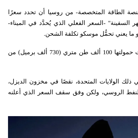
نصة الطاقة المتخصصة- من روسيا أن تحدد سعرًا
م "على ظهر السفينة" -السعر الفعلي الذي يُحدَّد في الميناء-
 ما يعني تحمُّل موسكو تكلفة الشحن.
وتحمّلت روسيا تكلفة الشحنة السابقة، التي بلغت حمولتها 100 ألف طن متري (730 ألف برميل) من
ي ذلك الولايات المتحدة، نقصًا في مخزون الديزل،
النفط الروسي، ولكن وفق سقف السعر الذي أعلنه