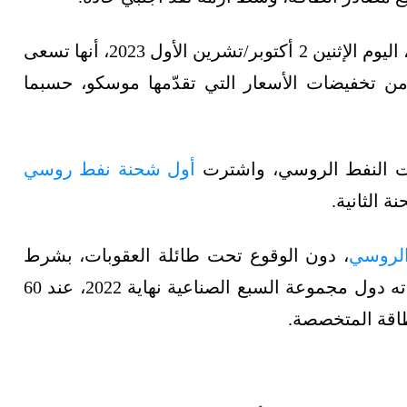
وأعلنت شركة مصفاة نفط سنرغيكو ( Cnergyico)، اليوم الإثنين 2 أكتوبر/تشرين الأول 2023، أنها تسعى
ن تخفيضات الأسعار التي تقدّمها موسكو، حسبما
ت النفط الروسي، واشترت
أول شحنة نفط روسي
 الثانية.
الروسي
، دون الوقوع تحت طائلة العقوبات، بشرط
عدم تجاوز سعر سقف النفط الروسي، الذي حددته دول مجموعة السبع الصناعية نهاية 2022، عند 60
لطاقة المتخصصة.