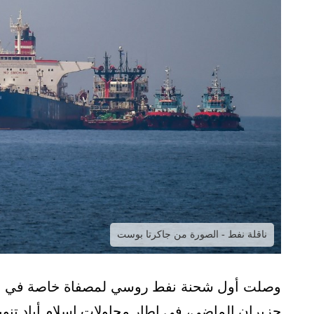
ناقلة نفط - الصورة من جاكرتا بوست
وصلت أول شحنة نفط روسي لمصفاة خاصة في باكس
حزيران الماضي، في إطار محاولات إسلام أباد تنوي