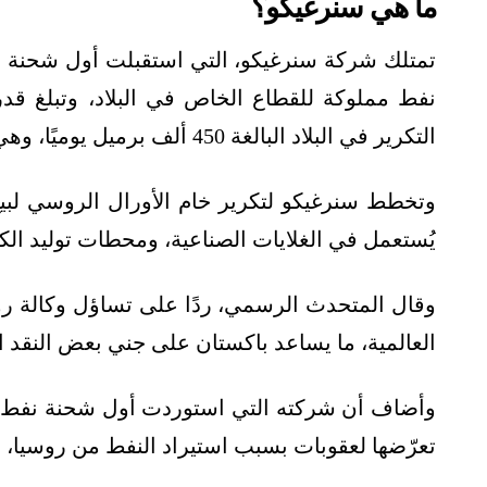
ما هي سنرغيكو؟
تمتلك شركة سنرغيكو، التي استقبلت أول شحنة 
التكرير في البلاد البالغة 450 ألف برميل يوميًا، وهي الوحيدة التي لديها مرساة ربط واحدة خاصة بها.
وتخطط سنرغيكو لتكرير خام الأورال الروسي لبيع 
يُستعمل في الغلايات الصناعية، ومحطات توليد ال
وقال المتحدث الرسمي، ردًا على تساؤل وكالة ر
العالمية، ما يساعد باكستان على جني بعض النقد ال
وأضاف أن شركته التي استوردت أول شحنة نفط 
تعرّضها لعقوبات بسبب استيراد النفط من روسيا، لت