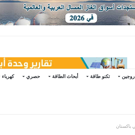
ات يرتفع للعام الثاني
روجين
تكنو طاقة
أبحاث الطاقة
حصري
كهرباء
 باكستان