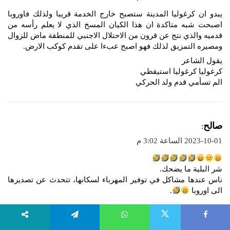
و
يبدو ان كرغوليا المدينة ستصبح خارج الخدمة قريبا ولذلك فاوروبا
ل
اصبحت شبه متاكدة ان هذا الكيان المسخ الذي لا يعلم رأسه من
قدميه والذي نتج عن قرون من الاحتلال الاجنبي للمنطقة ماض للزوال
ومصيره التمزيق لذلك فهو اصبح عبءا على تقدم كوكب الارض.
يقول الشاعر
كرغوليا كرغوليا استيقظي
الم تسأمي قدم ولد الحركي
ي
صالح
:
ق
2023-10-01 الساعة 3:02 م
و
ل
شر البلية ما يضحك.
ناس عندها مشاكل في توفير المهرباء لسكانها، تتحدث عن تصديرها
الى اوروبا
.
X
Telegram
WhatsApp
Faceboo