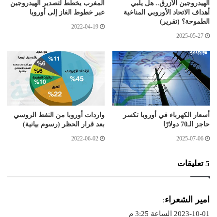
الهيدروجين الأزرق.. هل يلبي
المغرب يخطط لتصدير الهيدروجين
أهداف الاتحاد الأوروبي المناخية
عبر خطوط الغاز إلى أوروبا
الطموحة؟ (تقرير)
2022-04-19
2025-05-27
أسعار الكهرباء في أوروبا تكسر
واردات أوروبا من النفط الروسي
حاجز الـ70 دولارًا
بعد قرار الحظر (رسوم بيانية)
2022-06-02
2025-07-06
‫5 تعليقات
ي
امير الشعراء
:
ق
2023-10-01 الساعة 3:25 م