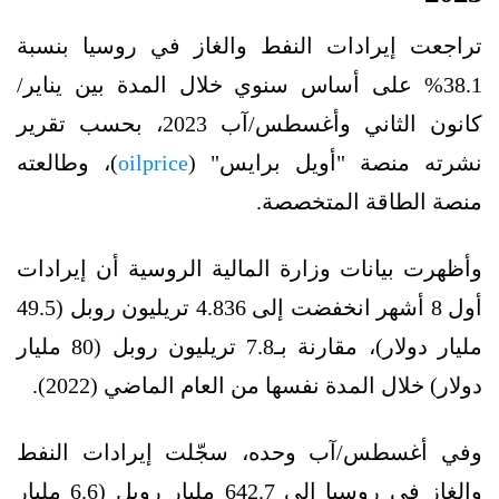
تراجعت إيرادات النفط والغاز في روسيا بنسبة
38.1% على أساس سنوي خلال المدة بين يناير/
كانون الثاني وأغسطس/آب 2023، بحسب تقرير
نشرته منصة "أويل برايس" (
oilprice
)، وطالعته
منصة الطاقة المتخصصة.
وأظهرت بيانات وزارة المالية الروسية أن إيرادات
أول 8 أشهر انخفضت إلى 4.836 تريليون روبل (49.5
مليار دولار)، مقارنة بـ7.8 تريليون روبل (80 مليار
دولار) خلال المدة نفسها من العام الماضي (2022).
وفي أغسطس/آب وحده، سجّلت إيرادات النفط
والغاز في روسيا إلى 642.7 مليار روبل (6.6 مليار