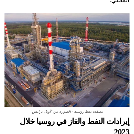
المحلي.
مصفاة نفط روسية - الصورة من "أويل برايس"
إيرادات النفط والغاز في روسيا خلال
2023