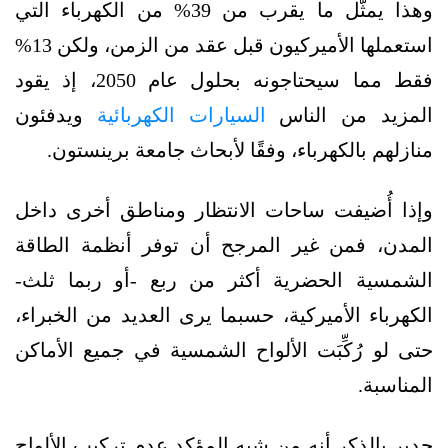
وهذا يمثّل ما يقرب من 39% من الكهرباء التي
استعملها الأميركيون قبل عقد من الزمن، ولكن 13%
فقط مما سيحتاجونه بحلول عام 2050، إذ يقود
المزيد من الناس
السيارات الكهربائية
ويدفئون
منازلهم بالكهرباء، وفقًا لأبحاث جامعة برينستون.
وإذا أُضيفت ساحات الانتظار ومناطق أخرى داخل
المدن، فمن غير المرجح أن توفر أنظمة الطاقة
الشمسية الحضرية أكثر من ربع -أو ربما ثلث-
الكهرباء الأميركية، حسبما يرى العديد من الخبراء،
حتى لو رُكِّبَت الألواح الشمسية في جميع الأماكن
المناسبة.
جدير بالذكر أنه من شبه المؤكد عدم تركيب الألواح