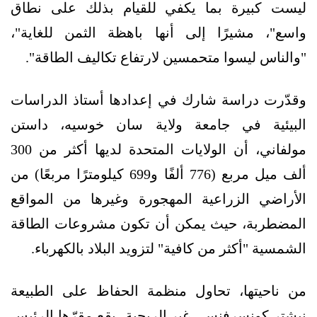
ليست كبيرة بما يكفي للقيام بذلك على نطاق
واسع"، مشيرًا إلى أنها باهظة الثمن للغاية"،
"والناس ليسوا متحمسين لارتفاع تكاليف الطاقة".
وقدّرت دراسة شارك في إعدادها أستاذ الدراسات
البيئية في جامعة ولاية سان خوسيه، داستن
مولفاني، أن الولايات المتحدة لديها أكثر من 300
ألف ميل مربع (776 ألفًا و699 كيلومترًا مربعًا) من
الأراضي الزراعية المهجورة وغيرها من المواقع
المضطربة، حيث يمكن أن تكون مشروعات الطاقة
الشمسية "أكثر من كافية" لتزويد البلاد بالكهرباء.
من ناحيتها، تحاول منظمة الحفاظ على الطبيعة
نيشتر كونسرفنسي غير الربحية -يقع مقرّها الرئيس