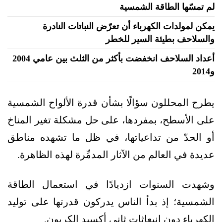
لم تمسّها الطاقة الشمسية
يمكن لمولدات الكهرباء أن تعرّض النباتات النادرة
والسلاحف بطيئة السير للخطر
أعداد السلاحف انخفضت بأكثر من الثلث بين عامي 2004
و2014
يطرح المحللون سؤالًا بشأن قدرة الألواح الشمسية
على الأسطح، بمفردها، على حل مشكلة تغير المناخ
أو الحدّ من تداعياتها، في ظل ما تشهده مناطق
عديدة في العالم من الآثار المدمِّرة لهذه الظاهرة.
وشهدت السنوات ازديادًا في استعمال الطاقة
الشمسية؛ إذ بدأ الناس يدركون قدرتها على توليد
الكهرباء دون انبعاثات ثاني أكسيد الكربون.