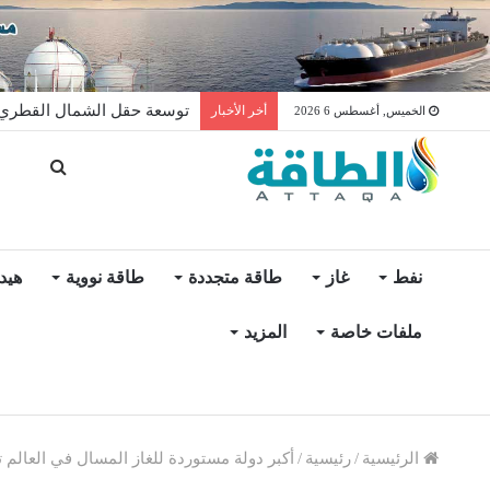
توسعة حقل الشمال القطري ت
أخر الأخبار
الخميس, أغسطس 6 2026
نفط
غاز
طاقة متجددة
طاقة نووية
هيد
ملفات خاصة
المزيد
الرئيسية
/
رئيسية
/
أكبر دولة مستوردة للغاز المسال في العالم تخفّ