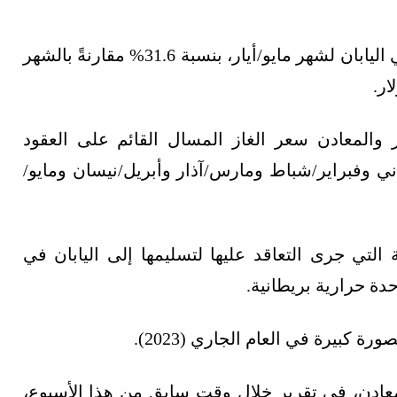
وفقًا للبيانات الأولية، انخفضت فاتورة الواردات في اليابان لشهر مايو/أيار، بنسبة 31.6% مقارنةً بالشهر
از والمعادن سعر الغاز المسال القائم على العقود
اني وفبراير/شباط ومارس/آذار وأبريل/نيسان ومايو/
لتي جرى التعاقد عليها لتسليمها إلى اليابان في
ورة كبيرة في العام الجاري (2023).
المعادن، في تقرير خلال وقت سابق من هذا الأسبوع،