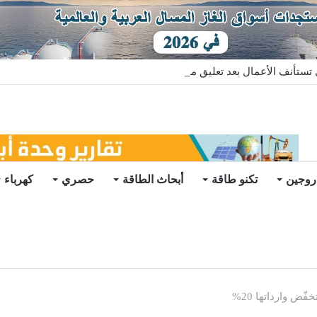
ستأنف الأعمال بعد تعليق مؤقت
روجين
تكنو طاقة
أبحاث الطاقة
حصري
كهرباء
ض وارداتها 20%