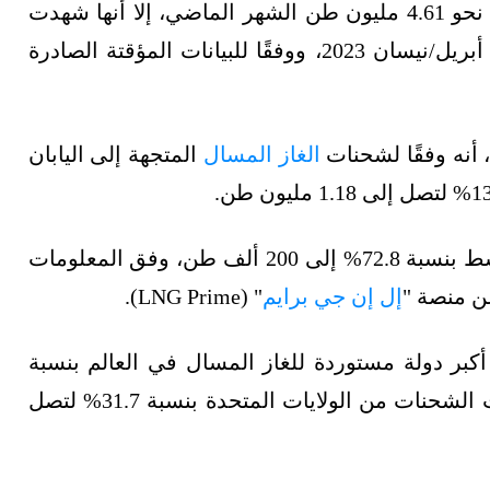
إذ انخفضت واردات اليابان من الغاز المسال إلى نحو 4.61 مليون طن الشهر الماضي، إلا أنها شهدت
ارتفاعًا طفيفًا مقارنةً بـ4.53 مليون طن في شهر أبريل/نيسان 2023، ووفقًا للبيانات المؤقتة الصادرة
 أنه وفقًا لشحنات
الغاز المسال
المتجهة إلى اليابان
وانخفضت شحنات الغاز المسال من الشرق الأوسط بنسبة 72.8% إلى 200 ألف طن، وفق المعلومات
عن منصة "
إل إن جي برايم
" (LNG Prime).
كبر دولة مستوردة للغاز المسال في العالم بنسبة
9.1%، لتصل إلى 610 آلاف طن، في حين انخفضت الشحنات من الولايات المتحدة بنسبة 31.7% لتصل