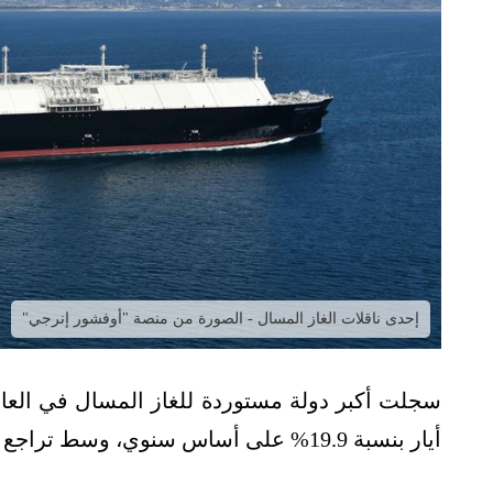
إحدى ناقلات الغاز المسال - الصورة من منصة "أوفشور إنرجي"
سجلت أكبر دولة مستوردة للغاز المسال في العال
أيار بنسبة 19.9% على أساس سنوي، وسط تراجع ملحوظ للشحنات المتوجهة إلى آسيا.