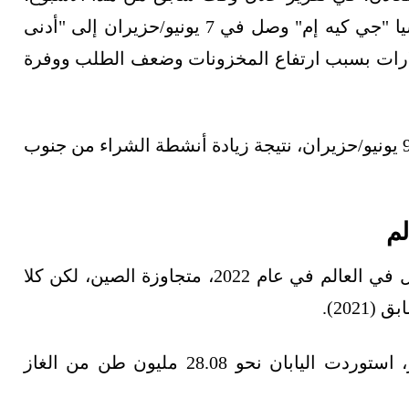
إن مؤشر سعر الغاز المسال في شمال شرق آسيا "جي كيه إم" وصل في 7 يونيو/حزيران إلى "أدنى
ه في عامين عند أدنى مستوى يبلغ 8 دولارات بسبب ارتفاع المخزونات وضعف الطلب ووفرة
إلا أنه ارتفع إلى أعلى مستوى يبلغ 9 دولارات في 9 يونيو/حزيران، نتيجة زيادة أنشطة الشراء من جنوب
لم
كانت اليابان تُعد أكبر دولة مستوردة للغاز المسال في العالم في عام 2022، متجاوزة الصين، لكن كلا
202).
وخلال المدّة من يناير/كانون الثاني إلى مايو/أيار، استوردت اليابان نحو 28.08 مليون طن من الغاز