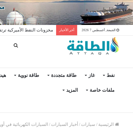
مخزونات النفط الأميركية ترتفع 2.5 مليون برميل عكس التو
أخر الأخبار
الجمعة, أغسطس 7 2026
نفط
غاز
طاقة متجددة
طاقة نووية
هيد
ملفات خاصة
المزيد
الرئيسية
/
سيارات
/
أخبار السيارات
/
السيارات الكهربائية في أوروبا تنتعش 