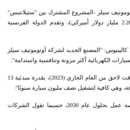
وتوموتيف سيلز -المشروع المشترك بين "ستيلانتيس"
و"مرسيدس" و"توتال إنرجي"، بملياري يورو (2.20 مليار دولار أميركي)، وتقدم الدولة الفرنسية
كالينيوس: "المصنع الجديد لشركة أوتوموتيف سيلز
يارات الكهربائية أكثر مرونة وتنافسية واستدامة".
وسيبدأ المصنع إنتاج بطاريات الليثيوم أيون في وقت لاحق من العام الجاري (2023)، بقدرة مبدئية 13
ومن المتوقع أن يوفر المصنع الجديد ألفي فرصة عمل بحلول عام 2030، حسبما تقول الشركات