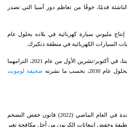
لناشئة قدمًا، خوفًا من تعاظم دور آسيا التي تصدر
تاج مليوني سيارة كهربائية في بلاده بحلول عام
وكانت شركتا رينو وستيلانتيس الفرنسيتان قد أعلنتا، في أكتوبر/تشرين الأول من عام 2021، التزامهما
بحسب ما نشرته
صحيفة لوموند
،
وأصبح هذا الاتجاه ملحًّا بعد تمرير الولايات المتحدة في العام الماضي (2022) قانون خفض التضخم
زيز الطاقة النظيفة وخفض انبعاثات الكربون من أجل مكافحة تغير