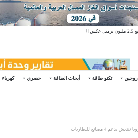
قعات
روجين
تكنو طاقة
أبحاث الطاقة
حصري
كهرباء
بدعم 4 مصانع للبطاريات