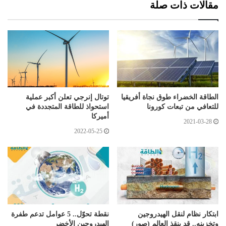
مقالات ذات صلة
الطاقة الخضراء طوق نجاة أفريقيا
توتال إنرجي تعلن أكبر عملية
للتعافي من تبعات كورونا
استحواذ للطاقة المتجددة في
أميركا
2021-03-28
2022-05-25
ابتكار نظام لنقل الهيدروجين
نقطة تحوّل.. 5 عوامل تدعم طفرة
وتخزينه.. قد ينقذ العالم (صور)
الهيدروجين الأخضر