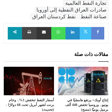
تجارة النفط العالمية
صادرات العراق النفطية إلى أوروبا
صناعة النفط
نفط كردستان العراق
Facebook
LinkedIn
WhatsApp
مشاركة عبر البريد
طباعة
X
مقالات ذات صلة
إنتاج أوبك+ يرتفع هامشيًا في
أسعار النفط تنخفض 3%.. وخام
يونيو.. وروسيا تخفض 440 ألف
برنت لشهر أبريل تحت 68 دولارًا -
برميل يوميًا (مسح)
(تحديث)