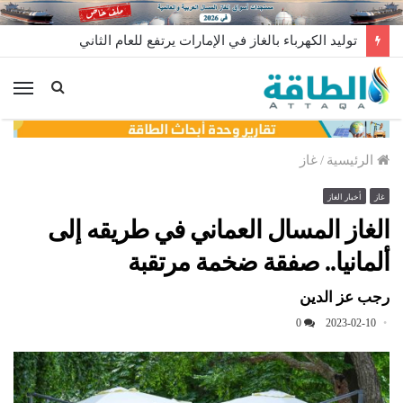
مخزونات النفط الأميركية ترتفع 2.5 مليون برميل عكس التوقعات
الق
الرئيسية
/
غاز
غاز
أخبار الغاز
الغاز المسال العماني في طريقه إلى
ألمانيا.. صفقة ضخمة مرتقبة
رجب عز الدين
0
2023-02-10