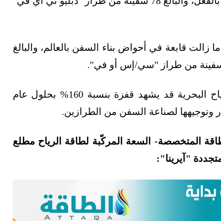
العالمي العامل بالفعل، والبالغ 78 سفينة من طراز "دبليو تي آي في"
 زالت قابعة في أحواض بناء السفن بالعالم، والبالغ
وقالت شركة كلاركسونز إن عدد مشروعات الرياح البحرية قد يشهد قفزة بنسبة 160% بحلول عام
طاقة المتخصصة- السعة المركّبة لطاقة الرياح مطلع