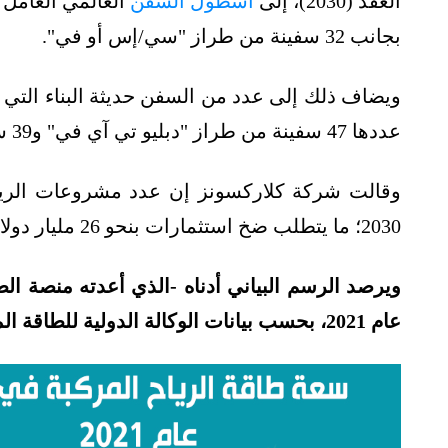
العقد (2030)، إلى
أسطول السفن
بجانب 32 سفينة من طراز "سي/إس أو في".
ويضاف ذلك إلى عدد من السفن حديثة البناء التي ما
عددها 47 سفينة من طراز "دبليو تي آي في" و39 سفينة من طراز "سي/إس أو في".
2030؛ ما يتطلب ضخ استثمارات بنحو 26 مليار دولار وتوجيهها لصناعة السفن من الطرازين.
ويرصد الرسم البياني أدناه -الذي أعدته منصة ال
عام 2021، بحسب بيانات الوكالة الدولية للطاقة المتجددة "آيرينا":