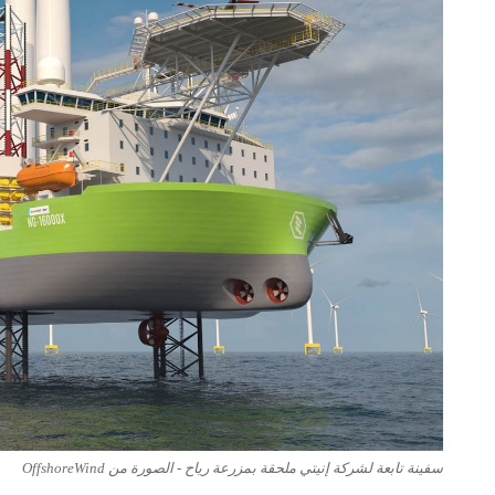
سفينة تابعة لشركة إنيتي ملحقة بمزرعة رياح - الصورة من OffshoreWind