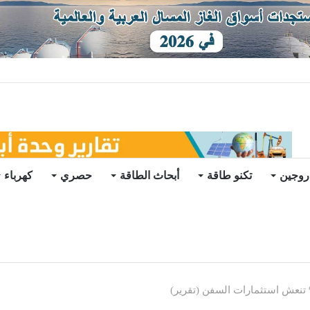
ي في الخارج
روجين
تكنو طاقة
أبحاث الطاقة
حصري
كهرباء