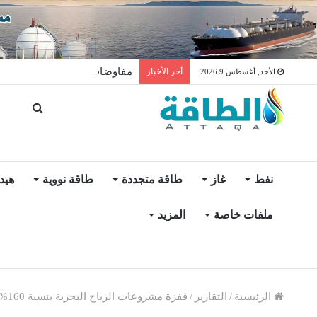
مفاوضات لتخزين النفط العراق
أخر الأخبار
الأحد, أغسطس 9 2026
نفط
غاز
طاقة متجددة
طاقة نووية
هيد
ملفات خاصة
المزيد
الرئيسية
/
التقارير
/
قفزة مشروعات الرياح البحرية بنسبة 160% تنعش استثمارات السفن (تقرير)