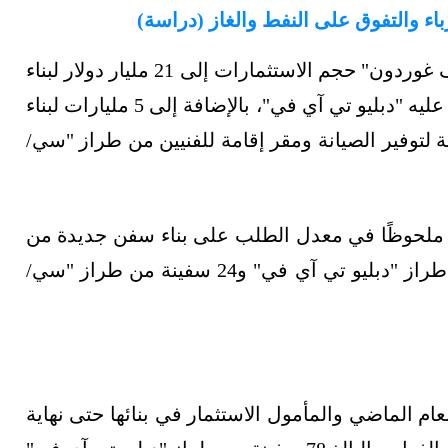
اء والتفوق على النفط والغاز (دراسة)
وقسّم المدير التنفيذي للأبحاث في الشركة "ستيف غوردون" حجم الاستثمارات إلى 21 مليار دولار لبناء
الرياح، وهو طراز يُطلق عليه "دبليو تي آي في"، بالإضافة إلى 5 مليارات لبناء
ية لتوفير الصيانة ومقر إقامة للفنيين من طراز "سي/
ا شهد العام الماضي (2022) نشاطًا ملحوظًا في معدل الطلب على بناء سفن جديدة من
الطرازين، بإجمالي تعاقدات طالت 25 سفينة من طراز "دبليو تي آي في" و24 سفينة من طراز "سي/
عام الماضي والمأمول الاستثمار في بنائها حتى نهاية