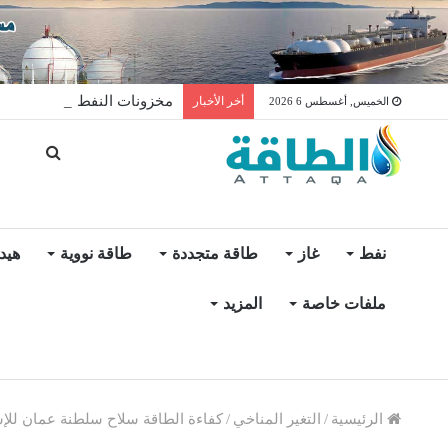
مخزونات النفط الأميركية ترتفع 2.5 مليون برميل عكس ال
أخر الأخبار
الخميس, أغسطس 6 2026
نفط
غاز
طاقة متجددة
طاقة نووية
هيد
ملفات خاصة
المزيد
الرئيسية
/
التغير المناخي
/
كفاءة الطاقة سلاح سلطنة عمان للإس