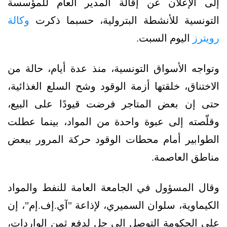
إلى الإعلان عن إقالة المدير العام للمؤسسة
التونسية للأنشطة البترولية، حسبما ذكرت
وكالة
رويترز
اليوم السبت.
وتواجه الأسواق التونسية، منذ عدة أيام، حالة من
الاختناق، خلقتها أزمة الوقود وشح السلع الغذائية،
حتى إن بعض المتاجر فرضت قيودًا على البيع،
وقلّصته إلى عبوة واحدة من المواد، بينما عطلت
الطوابير أمام محطات الوقود حركة المرور ببعض
مناطق العاصمة.
وقال المسؤول في الجامعة العامة للنفط والمواد
الكيماوية، سلوان السميري، لإذاعة "آي.إف.إم"، إن
على الحكومة التوصل إلى حل لدفع ثمن الواردات،