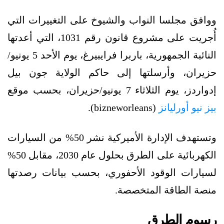
ووافق مجلسا النواب والشيوخ على التغييرات التي
أُجريت على مشروع قانون رقم 1031، التي أعدتها
النائبة الجمهورية، باربرا فرايبيرغ، يوم الأحد 5 يونيو/
حزيران، وأرسلتها إلى حاكم الولاية جون بيل
إدواردز، يوم الثلاثاء 7 يونيو/حزيران، بحسب موقع
بيز نيو أورليانز
(bizneworleans).
وتستهدف الإدارة الأميركية نشر 50% من السيارات
الكهربائية على الطرق بحلول عام 2030، مقابل 50%
لسيارات الوقود الأحفوري، بحسب بيانات رصدتها
منصة الطاقة المتخصصة.
رسوم الطرق