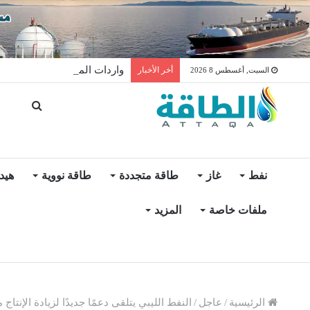
واردات المغرب من الغاز ترتفع 15% في شهر يول
أخر الأخبار
السبت, أغسطس 8 2026
نفط
غاز
طاقة متجددة
طاقة نووية
هيد
ملفات خاصة
المزيد
الرئيسية
/
عاجل
/
النفط الليبي يتلقى دعمًا جديدًا لزيادة الإنتا