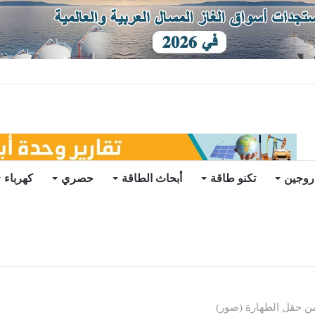
يو
روجين
تكنو طاقة
أبحاث الطاقة
حصري
كهرباء
ج من حقل الطهارة (صور)