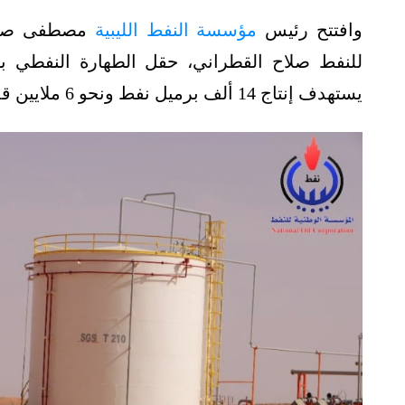
وافتتح رئيس
مؤسسة النفط الليبية
مصطفى صنع ا
للنفط صلاح القطراني، حقل الطهارة النفطي با
يستهدف إنتاج 14 ألف برميل نفط ونحو 6 ملايين قدم مكعبة من الغاز يوميًا.