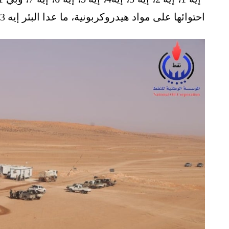
احتوائها على مواد هيدروكربونية، ما عدا البئر إيه 3، التي تمّ تقييمها على أساس بئر جافة.