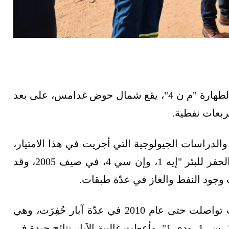
كشف بيان لشركة الخليج العربي للنفط أن حقل الطهارة "م ن 4"، يقع شمال حوض غدامس، على بعد
لدراسات الجيولوجية التي أجريت في هذا الامتيار،
حُدِّدَ عدد من المواقع المأمولة، إذ بدأت عمليات الحفر للبئر "إيه 1، وإن سي 4، في صيف 2005، وقد
وجود النفط والغاز في عدّة طبقات.
وأوضحت شركة الخليج العربي أن أعمال التنقيب تواصلت حتى عام 2010 في عدّة آبار حُفِرَت، وهي
"إيه 1، إيه 2، إيه 3، إيه4، إيه 5، إيه 6، إيه 7، وبي 1، سي1، ودي 1"، وأعطت غالبية الآبار نتائج جيدة في