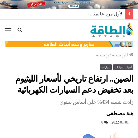
لأول مرة عالميًا.. منصة طاقة رياح عائمة بنظام الشد (فيديو)
الق
الرئيسية
/
رئيسية
أخبار السيارات
سيارات
الصين.. ارتفاع تاريخي لأسعار الليثيوم
بعد تخفيض دعم السيارات الكهربائية
زادت بنسبة 434% على أساس سنوي
هبة مصطفى
0
2022-01-01