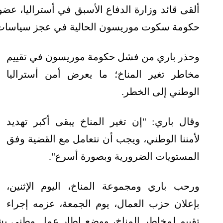
ألقى قائد وزارة الدفاع الأسبق في أستراليا، عض
حكومة سكوت موريسون الحالية في عجز سياسات مق
وحذر باري من فشل حكومة موريسون في تقييم
مخاطر تغير المناخ؛ ما يعرض أمن أستراليا
الوطني إلى الخطر.
وقال باري: "إن تغير المناخ يبقى أكبر تهديد
لأمننا الوطني، ويجب أن نتعامل مع القضية وفق
المستويات الضرورية وبصورة أسرع".
ورحب باري ومجموعة المناخ، اليوم الإثنين،
بإعلان حزب العمال، يوم الجمعة، عزمه إجراء
تقييم لمخاطر المناخ، ووضع إطار عمل وطني بش