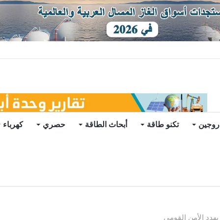
دة يرتفع 3 في أسبوع
روجين
تكنو طاقة
أبحاث الطاقة
حصري
كهرباء
 يهدد الأمن القومي