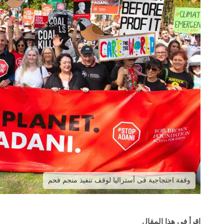
وقفة احتجاجية فى أستراليا لوقف تنفيذ منجم فحم
اقرأ في هذا المقال