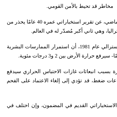
مخاطر قد تحيط بالأمن القومي.
إذ كشفت صحيفة الغارديان البريطانية، الأسبوع الماضي، عن تقرير استخباراتي عمره 40 عامًا يحذر من
ليا، وهي ثاني أكبر مُصدّر له في العالم.
وتوقع التقرير، الذي أجراه مكتب الاستخبارات الأسترالي عام 1981، أن استمرار الممارسات البشرية
ارة بسبب انبعاثات غازات الاحتباس الحراري سيدفع
عات ضغط، قد تؤدي إلى إلغاء الاعتماد على الفحم
ر الاستخباراتي القديم في المضمون، وإن اختلف في