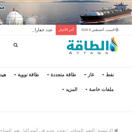
عدد حفارات النفط في الولايات المتح
أخر الأخبار
السبت, أغسطس 8 2026
نفط
غاز
طاقة متجددة
طاقة نووية
هيد
ملفات خاصة
المزيد
الرئيسية
/
التغير المناخي
/
تحذير جديد في أستراليا.. تغير المناخ