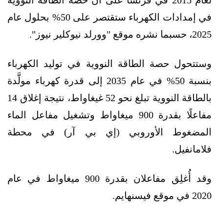
لعام 2015 في فرنسا على أن حصة الطاقة النووية
في إمدادات الكهرباء ستقتصر على 50% بحلول عام
2025، حسبما نشره موقع "وورلد نيوكلير نيوز".
وستتحول حصة الطاقة النووية في توليد الكهرباء
بنسبة 50% في عام 2035 إلى قدرة كهرباء مولَّدة
بالطاقة النووية تبلغ نحو 52 غيغاواط، نتيجة إغلاق 14
مفاعلًا بقدرة 900 ميغاواط وتشغيل مفاعل الماء
المضغوط الأوروبي (إي بي آر) في محطة
فلامانفيل.
وقد أُغلِق مفاعلان بقدرة 900 ميغاواط في عام
2020 في موقع فيسنهايم.