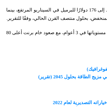
وبالتزامن مع ذلك، من المرجح صعود أسعار النفط إلى 176 دولارًا للبرميل في السيناريو المرتفع، بينما
وتُتداول أسعار النفط في الوقت الحالي عند أعلى مستوياتها في 3 أعوام، مع صعود خام برنت أعلى 80
لطاقة بحلول 2045 (تقرير)
اته التصديرية لعام 2022