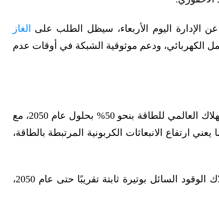
عن الإدارة اليوم الأربعاء، سيظل الطلب على
الغاز
حمل الكهربائي، ودعم موثوقية الشبكة في أوقات عدم
تتوقع إدارة معلومات الطاقة الأميركية زيادة الاستهلاك العالمي للطاقة بنحو 50% بحلول عام 2050، مع
يعني ارتفاع الانبعاثات الكربونية المرتبطة بالطاقة،
وبحسب التقرير، من المتوقع استمرار نمو استهلاك الوقود السائل بوتيرة ثابتة تقريبًا حتى عام 2050،