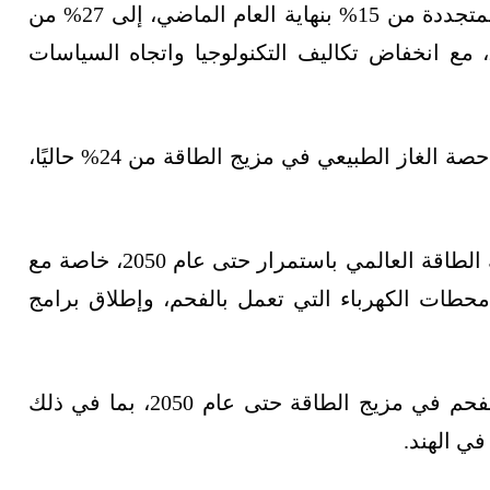
ومن المرجح ارتفاع الطلب على مصادر الطاقة المتجددة من 15% بنهاية العام الماضي، إلى 27% من
إجمالي استهلاك الطاقة عالميًا بحلول عام 2050، مع انخفاض تكاليف التكنولوجيا واتجاه السياسات
في المقابل، تتوقع إدارة معلومات الطاقة، تراجع حصة الغاز الطبيعي في مزيج الطاقة من 24% حاليًا،
ومن المحتمل أن تتراجع حصة الفحم في استهلاك الطاقة العالمي باستمرار حتى عام 2050، خاصة مع
الاستثمار في محطات الكهرباء التي تعمل بالفحم، وإطلاق برامج
ومع ذلك، فإن الضغوط التعويضية تحافظ على الفحم في مزيج الطاقة حتى عام 2050، بما في ذلك
في الهند.