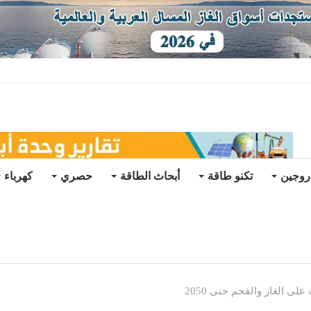
ات يرتفع للعام الثاني
روجين
تكنو طاقة
أبحاث الطاقة
حصري
كهرباء
ى الغاز والفحم حتى 2050