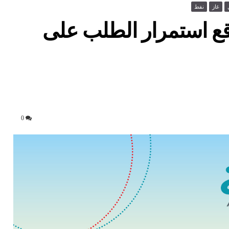
غاز
نفط
قع استمرار الطلب على
0