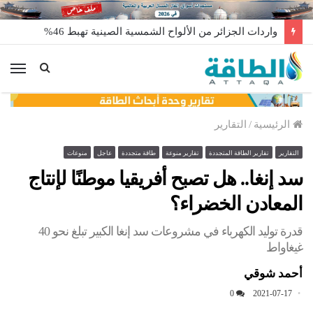
واردات الجزائر من الألواح الشمسية الصينية تهبط 46%
الق
الرئيسية
/
التقارير
التقارير
تقارير الطاقة المتجددة
تقارير منوعة
طاقة متجددة
عاجل
منوعات
سد إنغا.. هل تصبح أفريقيا موطنًا لإنتاج
المعادن الخضراء؟
قدرة توليد الكهرباء في مشروعات سد إنغا الكبير تبلغ نحو 40
غيغاواط
أحمد شوقي
0
2021-07-17