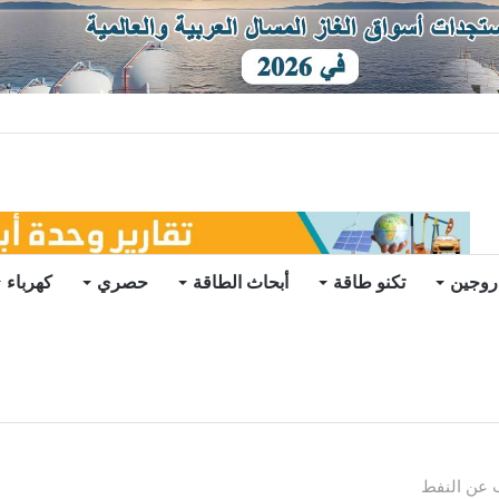
توقعات
روجين
تكنو طاقة
أبحاث الطاقة
حصري
كهرباء