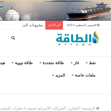
مخزونات النفط الأميركية ترتفع 2.5 مليون برميل عكس ال
أخر الأخبار
الخميس, أغسطس 6 2026
نفط
غاز
طاقة متجددة
طاقة نووية
هيد
ملفات خاصة
المزيد
الرئيسية
/
التقارير
/
الشركات الأميركية تضيف 4 حفارات للتنقيب عن النفط