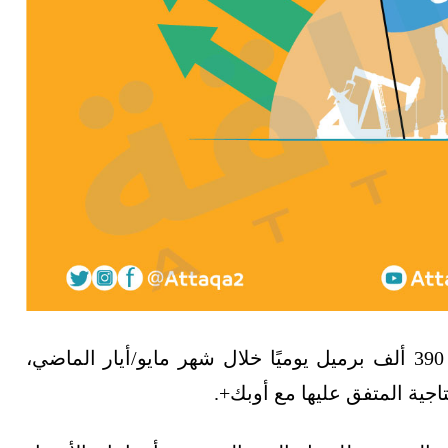
ارتفع إنتاج النفط بالدول الأعضاء في أوبك بنحو 390 ألف برميل يوميًا خلال شهر مايو/أيار الماضي،
تاجية المتفق عليها مع أوبك+.