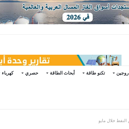
ات يرتفع للعام الثاني
روجين
تكنو طاقة
أبحاث الطاقة
حصري
كهرباء
 النفط خلال مايو