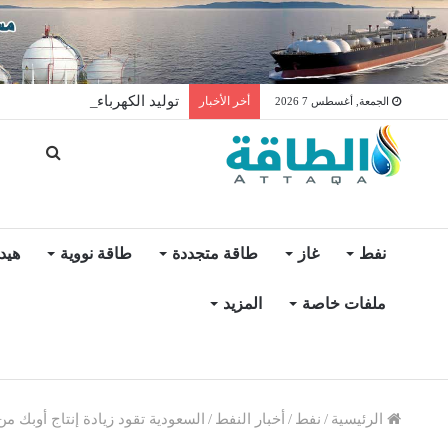
توليد الكهرباء بالغاز في الإمار
أخر الأخبار
الجمعة, أغسطس 7 2026
نفط
غاز
طاقة متجددة
طاقة نووية
هيد
ملفات خاصة
المزيد
الرئيسية
/
نفط
/
أخبار النفط
/
السعودية تقود زيادة إنتاج أوبك من