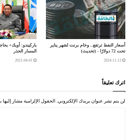
أسعار النفط ترتفع.. وخام برنت لشهر يناير
باركيندو: أوبك+ بحاج
تحت 72 دولارًا - (تحديث)
المسار الحذر
2021-04-01
2024-11-12
اترك تعليقاً
لن يتم نشر عنوان بريدك الإلكتروني.
الحقول الإلزامية مشار إليها ب