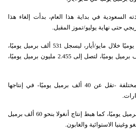
ه السعودية في بداية هذا العام، بدأت إلغاء هذا
جي حتى نهاية يوليو/تموز المقبل.
كما زاد إنتاج فنزويلا النفطي بنحو 45 ألف برميل يوميًا خلال مايو/أيار، ليسجل 531 ألف برميل يوميًا،
وصعدت الإمدادات التي ضختها إيران بنحو 42 ألف برميل يوميًا، لتصل إلى 2.455 مليون برميل يوميًا،
وفي الوقت نفسه، سجّلت دول أخرى زيادات مختلفة -تقل عن 40 ألف برميل يوميًا- في إنتاجها
ارات.
في حين تراجع إنتاج نيجيريا النفطي بنحو 72 ألف برميل يوميًا، كما هبط إنتاج أنغولا بنحو 60 ألف برميل
وغينيا الاستوائية والغابون.