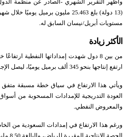
وأظهر التقرير الشهري -الصادر عن منظمة الدول 
مستويات أبريل/نيسان السابق له.
الأكثر زيادة
من بين 8 دول شهدت إمداداتها النفطية ارتفاع
ارتفع إنتاجها بنحو 345 ألف برميل يوميًا، ليصل الإجمالي إلى 8.466 مليون برميل يوميًا.
ويأتي هذا الارتفاع في سياق خطة مسبقة متفق ع
العودة التدريجية للإمدادات المسحوبة من أسواق
والمعروض النفطي.
ورغم هذا الارتفاع في إمدادات السعودية من الخام
الحصة الإنتاجية المقررة للرياض، والبالغة 8.50 مليون برميل يوميًا في مايو/أيار.