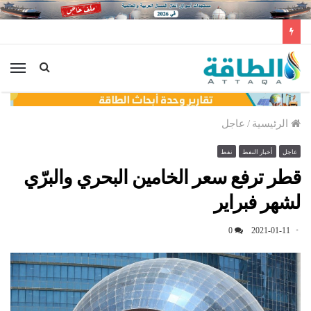
لأول مرة عالميًا.. منصة طاقة رياح عائمة بنظام الشد (فيديو)
الق
الرئيسية
/
عاجل
عاجل
أخبار النفط
نفط
قطر ترفع سعر الخامين البحري والبرّي
لشهر فبراير
0
2021-01-11