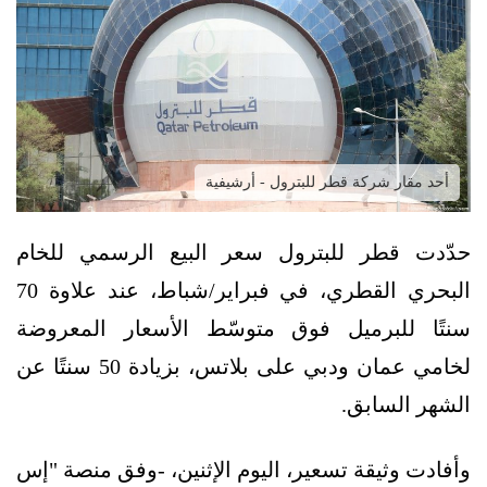
أحد مقار شركة قطر للبترول - أرشيفية
حدّدت قطر للبترول سعر البيع الرسمي للخام
البحري القطري، في فبراير/شباط، عند علاوة 70
سنتًا للبرميل فوق متوسّط الأسعار المعروضة
لخامي عمان ودبي على بلاتس، بزيادة 50 سنتًا عن
الشهر السابق.
وأفادت وثيقة تسعير، اليوم الإثنين، -وفق منصة "إس