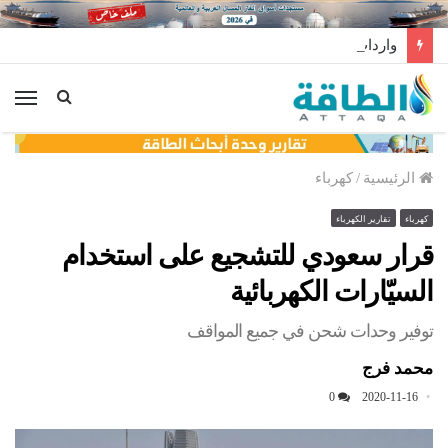
واردات الجزائر من الألواح الشمسية الصينية تهبط 46%
الق
الرئيسية
/
كهرباء
كهرباء
تقارير الكهرباء
قرار سعودي للتشجيع على استخدام
السيّارات الكهربائية
توفير وحدات شحن في جميع المواقف
محمد فرج
0
2020-11-16