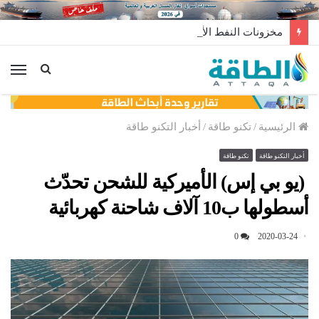
مخزونات النفط الأميركية ترتفع 2.5 مليون برميل عكس التوقعات
الق
الرئيسية
/
تكنو طاقة
/
أخبار التكنو طاقة
أخبار التكنو طاقة
تكنو طاقة
(يو بي إس) الأميركية للشحن تحدّث
أسطولها ب10 آلاف شاحنة كهربائية
0
2020-03-24