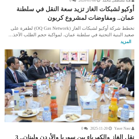
هبة مصطفى محمد
2026-01-08
0
أوكيو لشبكات الغاز تزيد سعة النقل في سلطنة
عمان.. ومفاوضات لمشروع كربون
تخطط شركة أوكيو لشبكات الغاز (OQ Gas Network) لطفرة على
صعيد البنية التحتية في سلطنة عمان، لمواكبة حجم الطلب الآخذ…
المزيد
0
2025-11-20
Yaser Nasr
نقل الغاز والكهرباء بين سوريا والأردن ولبنان.. 3