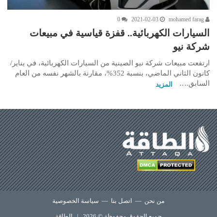
0
2021-02-03
mohamed farag
السيارات الكهربائية.. قفزة قياسية في مبيعات
شركة نيو
ارتفعت مبيعات شركة نيو الصينية من السيارات الكهربائية، في يناير/
كانون الثاني الماضي، بنسبة 352%، مقارنة بالشهر نفسه من العام
السابق.…
المزيد
من نحن
—
اتصل بنا
—
سياسة الخصوصية
جميع الحقوق محفوظة © 2026 |
الطاقة