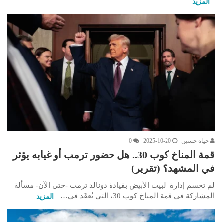
المزيد
حياة حسين
2025-10-20
0
قمة المناخ كوب 30.. هل حضور ترمب أو غيابه يؤثر
في المشهد؟ (تقرير)
لم تحسم إدارة البيت الأبيض بقيادة دونالد ترمب -حتى الآن- مسألة
المشاركة في قمة المناخ كوب 30، التي تُعقَد في…
المزيد