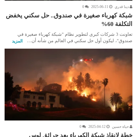
دينا قدري
2025-06-11
0
شبكة كهرباء صغيرة في صندوق.. حل سكني يخفض
التكلفة 60%
تعاونت 3 شركات كبرى لتطوير نظام "شبكة كهرباء صغيرة في
صندوق"، ليكون أول حل سكني في العالم من شأنه أن…
المزيد
حياة حسين
2025-04-12
0
خطة لإنقاذ شبكة الكهرباء بعد حرائق لوس