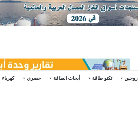
قي في الخارج
روجين
تكنو طاقة
أبحاث الطاقة
حصري
كهرباء