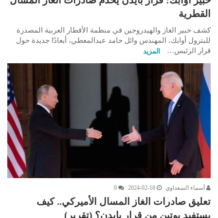
خبير أوابك: قرار بايدن يخدم صادرات الغاز المسال
القطرية
كشف خبير الغاز والهيدروجين في منظمة الأقطار العربية المصدرة
للبترول أوابك، المهندس وائل حامد عبدالمعطي، أبعادًا جديدة حول
قرار الرئيس…
المزيد
أسماء السعداوي
2024-02-18
0
تعليق صادرات الغاز المسال الأميركي.. كيف
يستفيد بوتين من قرار بايدن؟ (تقرير)