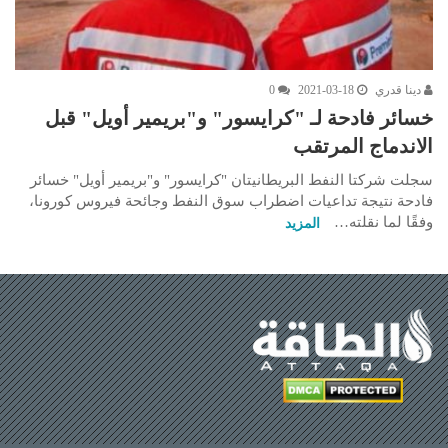
دينا قدري
2021-03-18
0
خسائر فادحة لـ "كرايسور" و"بريمير أويل" قبل
الاندماج المرتقب
سجلت شركتا النفط البريطانيتان "كرايسور" و"بريمير أويل" خسائر
فادحة نتيجة تداعيات اضطراب سوق النفط وجائحة فيروس كورونا،
وفقًا لما نقلته…
المزيد