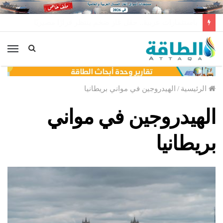
توليد الكهرباء بالغاز في الإمارات يرتفع للعام الثاني
الق
الرئيسية
/
الهيدروجين في مواني بريطانيا
الهيدروجين في مواني
بريطانيا