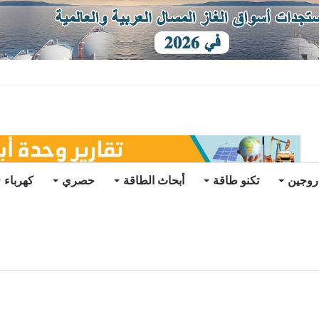
دة يرتفع 3 في أسبوع
روجين
تكنو طاقة
أبحاث الطاقة
حصري
كهرباء