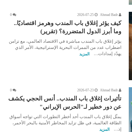
0
2026-07-25
Ahmad Badr
كيف يؤثر إغلاق باب المندب وهرمز اقتصاديًا..
وما أبرز الدول المتضررة؟ (تقرير)
يؤثر إغلاق باب المندب مباشرة في الاقتصاد العالمي، مع تزامن
اضطراب عدد من الممرات البحرية الإستراتيجية، الأمر الذي
يهدّد إمدادات…
المزيد
0
2026-07-23
Ahmad Badr
تأثيرات إغلاق باب المندب.. أنس الحجي يكشف
عن دور خطير لـ"الحرس الإيراني"
يمثّل إغلاق باب المندب أحد أخطر التطورات التي تواجه أسواق
الطاقة العالمية، في ظل تزايد المخاطر الأمنية بالبحر الأحمر،
إذ…
المزيد