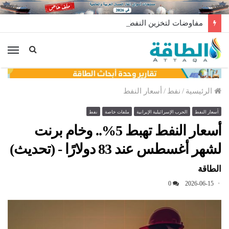
مفاوضات لتخزين النفط العراقي في الخارج
الق
الرئيسية
/
نفط
/
أسعار النفط
أسعار النفط
الحرب الإسرائيلية الإيرانية
ملفات خاصة
نفط
أسعار النفط تهبط 5%.. وخام برنت
لشهر أغسطس عند 83 دولارًا - (تحديث)
الطاقة
0
2026-06-15