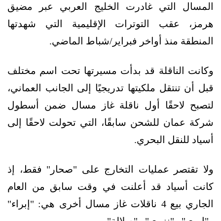
المسال التي غادرت الخليج العربي عبر مضيق
هرمز، عقب التوترات الإقليمية التي شهدتها
المنطقة منذ أواخر فبراير/شباط الماضي.
وكانت الناقلة قد بدأت مسيرتها تحت اسم مختلف
قبل أن تنتقل ملكيتها تدريجيًا إلى الجانب العماني،
لتصبح لاحقًا أول ناقلة غاز مسال ضمن أسطول
شركة عمان للشحن سابقًا، التي تحولت لاحقًا إلى
أسياد للنقل البحري.
ولا تقتصر عمليات التخارج على "صحار" فقط، إذ
كانت أسياد قد أعلنت في وقت سابق من العام
الجاري بيع 4 ناقلات غاز مسال أخرى هي: "إبراء"
و"إبري" و"نزوى" و"صلالة".