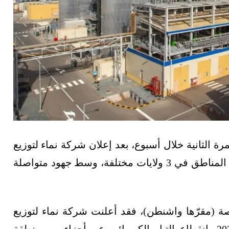
ة الثانية خلال أسبوع، بعد إعلان شركة نماء لتوزيع
الكهرباء حدوث أعطال فنية أدّت إلى تأثُّر عدد من المناطق في 3 ولايات مختلفة، وسط جهود متواصلة
(مقرّها واشنطن)، فقد أعلنت شركة نماء لتوزيع
الكهرباء العمانية، اليوم الأحد 7 يونيو/حزيران 2026، انقطاع التيار الكهربائي عن أجزاء من منطقة