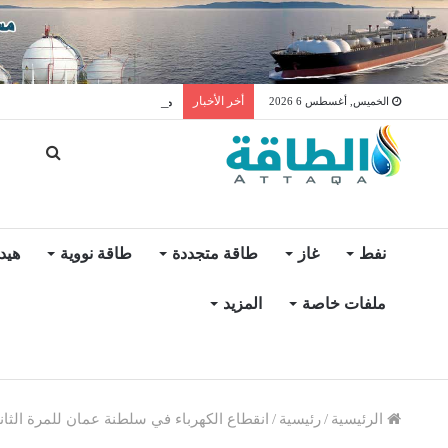
مخزونات النفط الأميركية ترتفع 2.5 مليون برميل عكس ال
أخر الأخبار
الخميس, أغسطس 6 2026
نفط
غاز
طاقة متجددة
طاقة نووية
هيد
ملفات خاصة
المزيد
الرئيسية
/
رئيسية
/
انقطاع الكهرباء في سلطنة عمان للمرة الثان