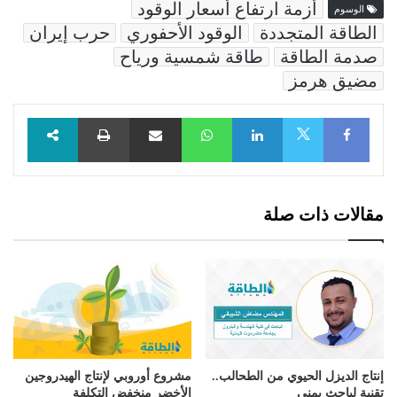
أزمة ارتفاع أسعار الوقود
الوسوم
الطاقة المتجددة
الوقود الأحفوري
حرب إيران
صدمة الطاقة
طاقة شمسية ورياح
مضيق هرمز
Facebook
LinkedIn
WhatsApp
مشاركة عبر البريد
طباعة
X
مقالات ذات صلة
إنتاج الديزل الحيوي من الطحالب..
مشروع أوروبي لإنتاج الهيدروجين
تقنية لباحث يمني
الأخضر منخفض التكلفة