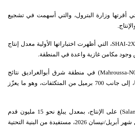
 التي أقرتها وزارة البترول، والتي أسهمت في تشجيع
إنتاج.
وشملت أعمال الحفر بئرًا استكشافية ناجحة هي SHAI-2X، التي أظهرت اختباراتها الأولية معدل إنتاج
كما أظهرت بئر "المحروسة- إن 01 إكس" (Mahroussa-N01X) في منطقة شرق أبوالغراديق نتائج
قوية، بإنتاج يُقدَّر بنحو 25 مليون قدم مكعبة يوميًا، إلى جانب 700 برميل من المتكثفات، وهو ما يعزّز
ووُضعت البئر الثالثة "سلام-88 إس تي" (Salam-88ST) على الإنتاج، بمعدل يبلغ نحو 15 مليون قدم
مكعبة يوميًا، مع خطط لربط باقي الآبار تباعًا خلال شهر أبريل/نيسان 2026، مستفيدة من البنية التحتية