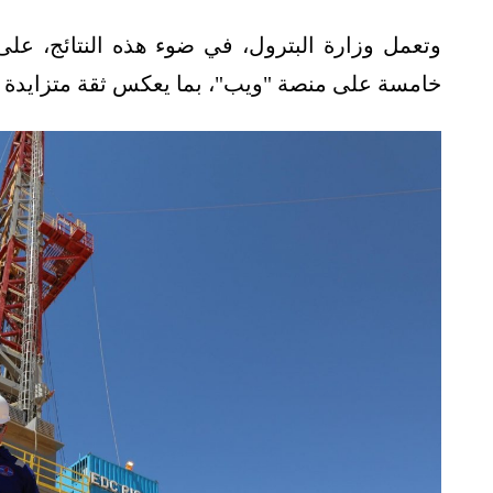
وتعمل وزارة البترول، في ضوء هذه النتائج، ع
خامسة على منصة "ويب"، بما يعكس ثقة متزايدة بال