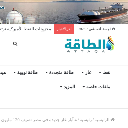
مخزونات النفط الأميركية ترتفع 2.5 مليون برميل عكس التو
أخر الأخبار
الجمعة, أغسطس 7 2026
نفط
غاز
طاقة متجددة
طاقة نووية
هيد
ملفات خاصة
المزيد
الرئيسية
/
رئيسية
/
4 آبار غاز جديدة في مصر تضيف 120 مليون قدم مكعبة يوميًا