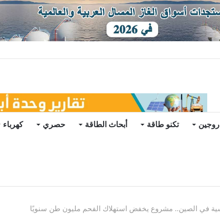
يو
روجين
تكنو طاقة
أبحاث الطاقة
حصري
كهرباء
ية في الصين.. مشروع يخفض استهلاك الفحم مليون طن سنويًا