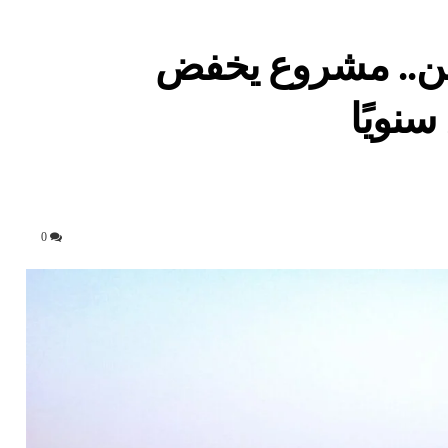
ين.. مشروع يخفض
نويًا
0