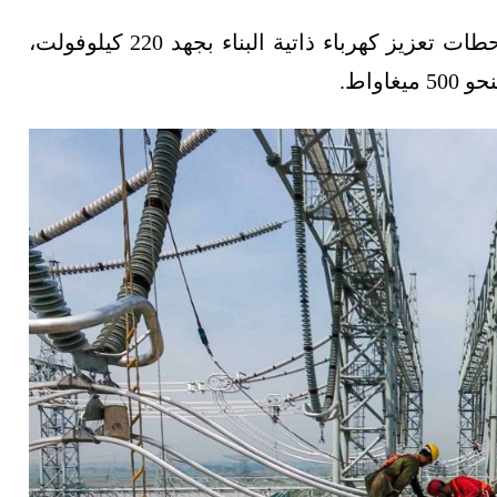
وستُربَط كل هذه المشروعات بخطوط بحرية بمحطات تعزيز كهرباء ذاتية البناء بجهد 220 كيلوفولت،
واط.