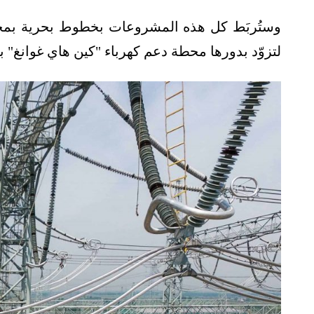
لتزوّد بدورها محطة دعم كهرباء "كين هاي غوانغ" بنحو 500 ميغا