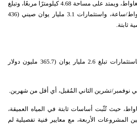
-مشروع هواديان تشانغلي التجريبي بقدرة 500 ميغاواط، ويمتد على مساحة 4.68 كيلومترًا مربعًا، وتبلغ
الكهرباء المُقدَّر توليدها منه سنويًا نحو 770 غيغاواط/ساعة، واستثمارات 3.1 مليار يوان صيني (436
 ثابتة.
-مشروع غوديان بقدرة مماثلة (500 ميغاواط)، باستثمارات تبلغ 2.6 مليار يوان (365.7 مليون دولار
شينا باور كونستركشن بقدرة 300 ميغاواط، حيث تُثّبت أساسات ثابتة في المياه العميقة،
 المشروعات الأربعة، مع معايير فنية تفصيلية لم