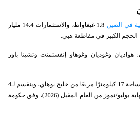
ة في الصين
1.8 غيغاواط، والاستثمارات 14.4 مليار
دولة، هي: هواديان وغوديان وغوهاو إنفستمنت وتشينا باور
ويمتد مشروع الطاقة الشمسية في الصين على مساحة 17 كيلومترًا مربعًا من خليج بوهاي، وينقسم لـ4
مشروعات فرعية، مخطط لها بدء توليد الكهرباء نهاية يوليو/تموز من العام المقبل (2026)، وفق حكومة