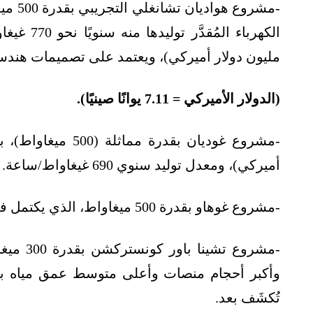
مليون دولار أميركي)، ويعتمد على تصميمات هندسية
(الدولار الأميركي = 7.11 يوانًا صينيًا).
أميركي)، ومعدل توليد سنوي 690 غيغاواط/ساعة.
-مشروع غوهاو بقدرة 500 ميغاواط، الذي يكتمل في نوفمبر/تشرين الثاني المُقبل، أي أقل من شهرين.
-مشروع ت
وأكبر أحجام منصات وأعلى متوسط ​​عمق مياه بين
تُكشَف بعد.