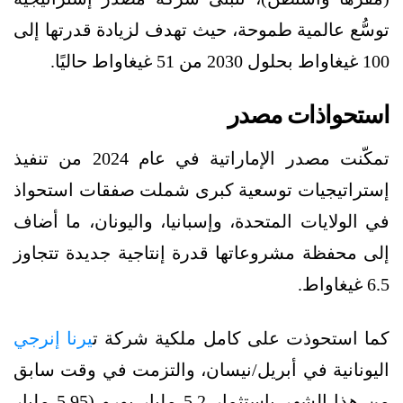
توسُّع عالمية طموحة، حيث تهدف لزيادة قدرتها إلى
100 غيغاواط بحلول 2030 من 51 غيغاواط حاليًا.
استحواذات مصدر
تمكّنت مصدر الإماراتية في عام 2024 من تنفيذ
إستراتيجيات توسعية كبرى شملت صفقات استحواذ
في الولايات المتحدة، وإسبانيا، واليونان، ما أضاف
إلى محفظة مشروعاتها قدرة إنتاجية جديدة تتجاوز
6.5 غيغاواط.
كما استحوذت على كامل ملكية شركة ت
يرنا إنرجي
اليونانية في أبريل/نيسان، والتزمت في وقت سابق
من هذا الشهر باستثمار 5.2 مليار يورو (5.95 مليار