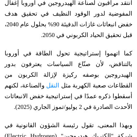
انتقد مراقبون لصناعة الهيدروجين في أوروبا إغفال
المفوضية لدور الوقود النظيف في تحقيق هدف
خفض انبعاثات غازات الدفيئة 90% بحلول عام 2040،
قبل تحقيق الحياد الكربوني في 2050.
كما اتهموا إستراتيجية تحول الطاقة في أوروبا
بالتناقض، لأن صنّاع السياسات يعترفون بدور
الهيدروجين بوصفه ركيزة لإزالة الكربون من
القطاعات صعبة الكهربة مثل
النقل
والصناعة، لكنهم
أسقطوا ذكره عمدًا في إستراتيجية خفض الانبعاثات
الأحدث الصادرة في 2 يوليو/تموز الجاري (2025).
وبهذا المعنى، تقول رئيسة الشؤون القانونية في
شركة "إلكتريك هيدروجين" (Electric Hydrogen)