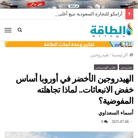
أرامكو للتجارة السعودية تبيع أغلى شحنة غاز مسال في تاريخها
الق
الرئيسية
/
هيدروجين
هيدروجين
تقارير الهيدروجين
الهيدروجين الأخضر في أوروبا أساس
خفض الانبعاثات.. لماذا تجاهلته
المفوضية؟
أسماء السعداوي
0
2025-07-06