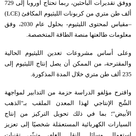
ووفق تقديرات الباحثين، ربما تحتاج أوروبا إلى 729
ألف طن متري من كربونات الليثيوم المكافئ (LCE)
–مقياس لمحتوى الليثيوم- بحلول عام 2030، وفق
معلومات طالعتها منصة الطاقة المتخصصة.
وعلى أساس مشروعات تعدين الليثيوم الحالية
والمقترحة، من الممكن أن يصل إنتاج الليثيوم إلى
235 ألف طن متري خلال المدة المذكورة.
واقترح مؤلفو الدراسة حزمة من التدابير لمواجهة
الشُح الإنتاجي لهذا المعدن الملقب بـ"الذهب
الأبيض"؛ بما في ذلك تحويل التركيز من إنتاج
السيارات الكهربائية المستعمَلة شخصيًا إلى تعزيز
استعمال وسائل النقل العام، وتبنّي تقنيات