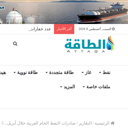
عدد حفارات النفط في الولايات المتح
أخر الأخبار
السبت, أغسطس 8 2026
نفط
غاز
طاقة متجددة
طاقة نووية
هيد
ملفات خاصة
المزيد
الرئيسية
/
التقارير
/
صادرات النفط الخام العربية خلال أبريل.. 5 دول تشهد انخفاضًا (رسوم بيانية)