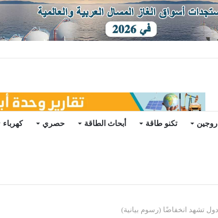
دة يرتفع 3 في أسبوع
روجين
تكنو طاقة
أبحاث الطاقة
حصري
كهرباء