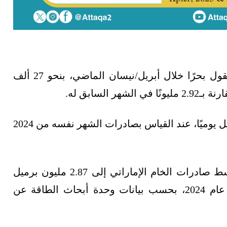
من النفط الخام المنقول بحرًا خلال أبريل/نيسان الماضي، بنحو 27 ألف
كما تراجعت الصادرات الإماراتية بنحو 34 ألف برميل يوميًا، عند القياس بصادرات الشهر نفسه من 2024
وخلال الأشهر الـ4 الأولى من 2024، انخفض متوسط صادرات الخام الإماراتي إلى 2.87 مليون برميل
يوميًا، مقابل 2.96 مليونًا في المدة المقابلة من عام 2024، بحسب بيانات وحدة أبحاث الطاقة عن