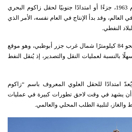
يعود تاريخ اكتشاف حقل زاكوم السفلي إلى عام 1963، جزءًا أو امتدادًا جنوبيًا لحقل زاكوم البحري
ي العالم، وقد بدأ الإنتاج في العام نفسه، الأمر الذي
لاد النفطي.
ويقع الحقل النفطي في الخليج العربي على بُعد نحو 84 كيلومترًا شمال غرب جزر أبوظبي، وهو موقع
ا بالنسبة لعمليات النقل والتصدير، إذ يُنقل النفط
عدّ امتدادًا للحقل العلوي المعروف باسم “زاكوم
ل أن يشهد في وقت لاحق تطورات كبيرة في عمليات
ط والغاز، لتلبية الطلب المحلي والعالمي.