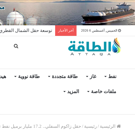
توسعة حقل الشمال القطري ت
أخر الأخبار
الخميس, أغسطس 6 2026
نفط
غاز
طاقة متجددة
طاقة نووية
هيد
ملفات خاصة
المزيد
الرئيسية
/
رئيسية
/
حقل زاكوم السفلي.. 17.2 مليار برميل نفط تعزز إنتاج الإمارات